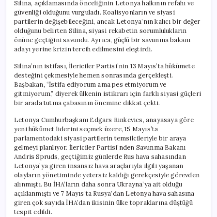
Silina, açıklamasında önceliğinin Letonya halkının refahı ve
güvenliği olduğunu vurguladı. Koalisyonların ve siyasi
partilerin değişebileceğini, ancak Letonya’nın kalıcı bir değer
olduğunu belirten Silina, siyasi rekabetin sorumlulukların
önüne geçtiğini savundu. Ayrıca, güçlü bir savunma bakanı
adayı yerine krizin tercih edilmesini eleştirdi.
Silina’nın istifası, İlericiler Partisi’nin 13 Mayıs’ta hükümete
desteğini çekmesiyle hemen sonrasında gerçekleşti.
Başbakan, “İstifa ediyorum ama pes etmiyorum ve
gitmiyorum,” diyerek ülkenin istikrarı için farklı siyasi güçleri
bir arada tutma çabasının önemine dikkat çekti.
Letonya Cumhurbaşkanı Edgars Rinkevics, anayasaya göre
yeni hükümet liderini seçmek üzere, 15 Mayıs’ta
parlamentodaki siyasi partilerin temsilcileriyle bir araya
gelmeyi planlıyor. İlericiler Partisi’nden Savunma Bakanı
Andris Spruds, geçtiğimiz günlerde Rus hava sahasından
Letonya’ya giren insansız hava araçlarıyla ilgili yaşanan
olayların yönetiminde yetersiz kaldığı gerekçesiyle görevden
alınmıştı. Bu İHA’ların daha sonra Ukrayna’ya ait olduğu
açıklanmıştı ve 7 Mayıs’ta Rusya’dan Letonya hava sahasına
giren çok sayıda İHA’dan ikisinin ülke topraklarına düştüğü
tespit edildi.