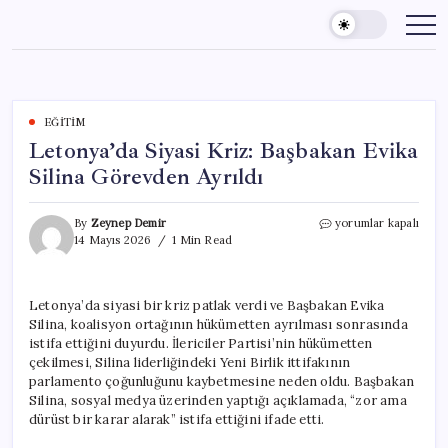
Skip
to
content
EĞITIM
Letonya’da Siyasi Kriz: Başbakan Evika
Silina Görevden Ayrıldı
Letonya’da
By
Zeynep Demir
yorumlar kapalı
Siyasi
14 Mayıs 2026
1 Min Read
Kriz:
Başbakan
Evika
Letonya’da siyasi bir kriz patlak verdi ve Başbakan Evika
Silina
Silina, koalisyon ortağının hükümetten ayrılması sonrasında
Görevden
Ayrıldı
istifa ettiğini duyurdu. İlericiler Partisi’nin hükümetten
için
çekilmesi, Silina liderliğindeki Yeni Birlik ittifakının
parlamento çoğunluğunu kaybetmesine neden oldu. Başbakan
Silina, sosyal medya üzerinden yaptığı açıklamada, “zor ama
dürüst bir karar alarak” istifa ettiğini ifade etti.