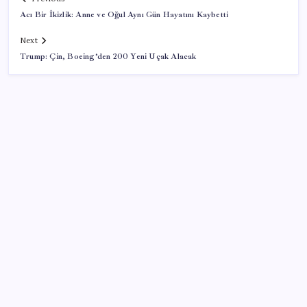
Acı Bir İkizlik: Anne ve Oğul Aynı Gün Hayatını Kaybetti
Next
Trump: Çin, Boeing’den 200 Yeni Uçak Alacak
SON YAZILAR
İçeride TMO desteği, dışarıda ‘Karadeniz’ krizi fiyatı
artırıyor! Buğdayda rekor karşılık buldu
Airbnb, ürün geliştirme süreçlerinde yapay zekayı
kullanıyor