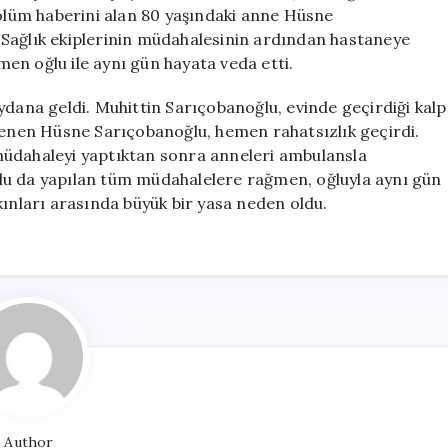
Oğul
 ölüm haberini alan 80 yaşındaki anne Hüsne
Aynı
 Sağlık ekiplerinin müdahalesinin ardından hastaneye
Gün
en oğlu ile aynı gün hayata veda etti.
Hayatını
Kaybetti
ydana geldi. Muhittin Sarıçobanoğlu, evinde geçirdiği kalp
için
ğrenen Hüsne Sarıçobanoğlu, hemen rahatsızlık geçirdi.
k müdahaleyi yaptıktan sonra anneleri ambulansla
lu da yapılan tüm müdahalelere rağmen, oğluyla aynı gün
yakınları arasında büyük bir yasa neden oldu.
Author