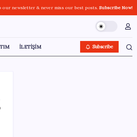
o our newsletter & never miss our best posts.
Subscribe Now!
TIM
İLETİŞİM
Subscribe
ı
SON YAZILAR
SpaceX roketi Ay’a düştü