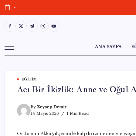
Skip
-
to
content
https://www.facebook.com/
https://twitter.com/
https://t.me/
https://www.instagram.com/
https://youtube.com/
ANA SAYFA
E
EĞITIM
Acı Bir İkizlik: Anne ve Oğul 
By
Zeynep Demir
14 Mayıs 2026
1 Min Read
Ordu’nun Akkuş ilçesinde kalp krizi nedeniyle yaşa