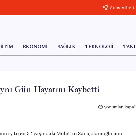
Subscribe t
ĞİTİM
EKONOMİ
SAĞLIK
TEKNOLOJİ
TANI
Aynı Gün Hayatını Kaybetti
Acı
yorumlar kapal
Bir
İkizlik:
Anne
ve
mını yitiren 52 yaşındaki Muhittin Sarıçobanoğlu’nun