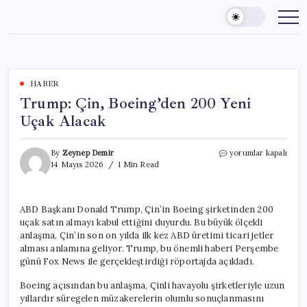
Skip
to
content
HABER
Trump: Çin, Boeing’den 200 Yeni
Uçak Alacak
Trump:
By
Zeynep Demir
yorumlar kapalı
Çin,
14 Mayıs 2026
1 Min Read
Boeing’den
200
Yeni
ABD Başkanı Donald Trump, Çin’in Boeing şirketinden 200
Uçak
uçak satın almayı kabul ettiğini duyurdu. Bu büyük ölçekli
Alacak
için
anlaşma, Çin’in son on yılda ilk kez ABD üretimi ticari jetler
alması anlamına geliyor. Trump, bu önemli haberi Perşembe
günü Fox News ile gerçekleştirdiği röportajda açıkladı.
Boeing açısından bu anlaşma, Çinli havayolu şirketleriyle uzun
yıllardır süregelen müzakerelerin olumlu sonuçlanmasını