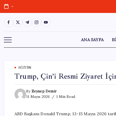
Skip
-
to
content
https://www.facebook.com/
https://twitter.com/
https://t.me/
https://www.instagram.com/
https://youtube.com/
ANA SAYFA
E
EĞITIM
Trump, Çin’i Resmi Ziyaret İçi
By
Zeynep Demir
11 Mayıs 2026
1 Min Read
ABD Başkanı Donald Trump, 13-15 Mayıs 2026 tarihl