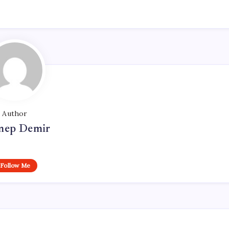
Author
nep Demir
Follow Me