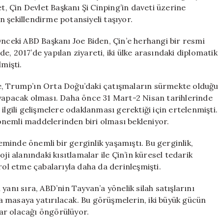
Hazırlanıyor
et, Çin Devlet Başkanı Şi Cinping’in daveti üzerine
için
en şekillendirme potansiyeli taşıyor.
Önceki ABD Başkanı Joe Biden, Çin’e herhangi bir resmi
, 2017’de yapılan ziyareti, iki ülke arasındaki diplomatik
mişti.
 ise, Trump’ın Orta Doğu’daki çatışmaların sürmekte olduğu
 yapacak olması. Daha önce 31 Mart-2 Nisan tarihlerinde
ilgili gelişmelere odaklanması gerektiği için ertelenmişti.
önemli maddelerinden biri olması bekleniyor.
neminde önemli bir gerginlik yaşamıştı. Bu gerginlik,
ji alanındaki kısıtlamalar ile Çin’in küresel tedarik
rol etme çabalarıyla daha da derinleşmişti.
yanı sıra, ABD’nin Tayvan’a yönelik silah satışlarını
 masaya yatırılacak. Bu görüşmelerin, iki büyük gücün
mlar olacağı öngörülüyor.