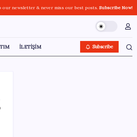
o our newsletter & never miss our best posts.
Subscribe Now!
TIM
İLETİŞİM
Subscribe
ı
SON YAZILAR
Airbnb, ürün geliştirme süreçlerinde yapay
zekayı kullanıyor