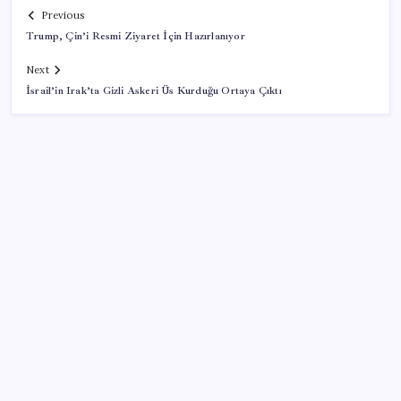
Previous
Trump, Çin’i Resmi Ziyaret İçin Hazırlanıyor
Next
İsrail’in Irak’ta Gizli Askeri Üs Kurduğu Ortaya Çıktı
SON YAZILAR
Son Dakika… YENİ Parti’nin il başkanına gözaltı!
Yüzünüz sık sık kızarıyorsa dikkat! Rozasea
olabilirsiniz!