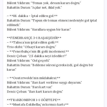
Bülent Yıldırım: “Temas yok, devam kararı doğru.”
Bahattin Duran: “Açılar net, ihlal yok.”
– **88. dakika – İptal edilen gol:**
Bahattin Duran: “Topun ele temas etmesi nedeniyle gol iptal
edilmeli.”
Bülent Yıldırım: “Kurallara uygun bir karar.”
**FENERBAHÇE 3-1 BAŞAKŞEHİR**
– **Talisca’nın iptal edilen golü:**
Trio ekibi: “Ofsayt kararı doğru.”
– **Fenerbahçe’nin ilk golü incelemesi:**
Deniz Çoban: “2.5 dakika neyi izlediler?”
Bülent Yıldırım: “Gol geçerli.”
Bahattin Duran: “Bekleme süresi gereksizdi, gol doğru bir
karar.”
– **Oosterwolde’nin müdahalesi:**
Bülent Yıldırım: “Sarı kart verilirse saygı duyarım.”
Bahattin Duran: “Sarı kart var.”
Deniz Çoban: “Sarı kart kararı doğru.”
**TRABZONSPOR 1-1 GÖZTEPE**
– **Mustafa Eskihellaç’ın kırmızı kartı:**