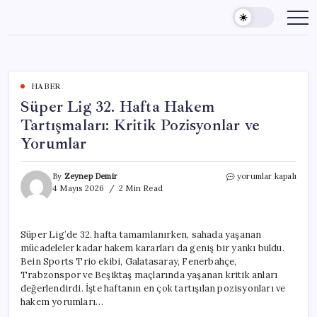
Skip
to
content
HABER
Süper Lig 32. Hafta Hakem
Tartışmaları: Kritik Pozisyonlar ve
Yorumlar
Süper
By
Zeynep Demir
yorumlar kapalı
Lig
4 Mayıs 2026
2 Min Read
32.
Hafta
Hakem
Süper Lig’de 32. hafta tamamlanırken, sahada yaşanan
Tartışmaları:
mücadeleler kadar hakem kararları da geniş bir yankı buldu.
Kritik
Pozisyonlar
Bein Sports Trio ekibi, Galatasaray, Fenerbahçe,
ve
Trabzonspor ve Beşiktaş maçlarında yaşanan kritik anları
Yorumlar
değerlendirdi. İşte haftanın en çok tartışılan pozisyonları ve
için
hakem yorumları…