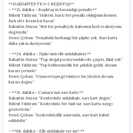
**GAZİANTEP FK 0-2 BEŞİKTAŞ**
– **21. dakika – Beşiktaş’ın kazandığı penaltı:**
Bülent Yıldırım: “Hakem, bariz bir penaltı olduğunu hemen
fark etti. Kesin bir karar.”
Bahattin Duran: “Net bir penaltıydı, hakemin hızlı reaksiyonu
doğruydu.”
Deniz Çoban: “Penaltıda herhangi bir şüphe yok. Sarı karta
daha yakın duruyorum.”
– **24. dakika – Djalo’nun elle müdahalesi:**
Bahattin Duran: “Top doğal pozisyondaki ele çarptı, ihlal yok.”
Bülent Yıldırım: “Top beklenmedik bir şekilde geldi, devam
kararı yerinde.”
Deniz Çoban: “Oyuncu topu görmüyor, bu yüzden devam
kararı doğru.”
– **31. dakika – Camara’nın sarı kartı:**
Bahattin Duran: “Kontrolsüz müdahale, sarı kart doğru.”
Bülent Yıldırım: “Kontrolsüz bir faul var, sarı karta saygı
gösteririm.”
Deniz Çoban: “Kontrolsüzlük sınırında, sarı kart kabul
edilebilir.”
– **68. dakika – Elle müdahale var mı?:**