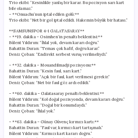
Trio ekibi: “Kesinlikle yanlış bir karar. Bu pozisyon sarı kart
bile olamaz.”
– **Onuachu’nun iptal edilen golü:**
Trio ekibi: “Net bir gol iptal edildi. Hakemin büyük bir hatası.”
**SAMSUNSPOR 4-1 GALATASARAY**
– **19. dakika – Osimhen’in penaltı beklentisi:**
Bülent Yıldırım: “İhlal yok, devam kararı doğru.”
Bahattin Duran: “Temas çok hafif, doğru karar.”
Deniz Çoban: “Endirekt serbest vuruş verilmeliydi.”
– **32. dakika – Mouandilmadji pozisyonu:**
Bahattin Duran: “Kesin faul, sarı kart.”
Bülent Yıldırım: “Açık bir faul, kart verilmesi gerekir.”
Deniz Çoban: “Net bir faul göz ardı edildi.”
– **60. dakika – Galatasaray penaltı beklentisi:**
Bülent Yıldırım: “Kol doğal pozisyonda, devam kararı doğru.”
Bahattin Duran: “Doğal bir konumdaydı.”
Deniz Çoban: “İhlal yok.”
– **63. dakika – Günay Güvenç kırmızı kartı:**
Bahattin Duran: “Faul var, kırmızı kart tartışmalı.”
Bülent Yıldırım: “Kırmızı kart kararı doğru.”