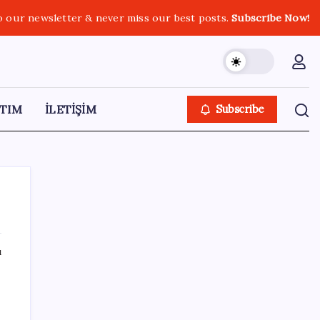
o our newsletter & never miss our best posts.
Subscribe Now!
TIM
İLETİŞİM
Subscribe
ı
SON YAZILAR
SpaceX roketi Ay’a düştü