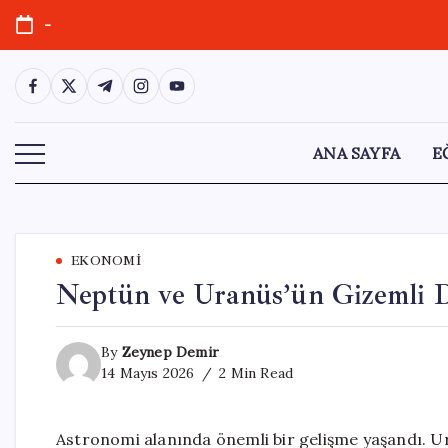
Skip
-
to
content
https://www.facebook.com/
https://twitter.com/
https://t.me/
https://www.instagram.com/
https://youtube.com/
ANA SAYFA
E
EKONOMI
Neptün ve Uranüs’ün Gizemli De
By
Zeynep Demir
14 Mayıs 2026
2 Min Read
Astronomi alanında önemli bir gelişme yaşandı. U