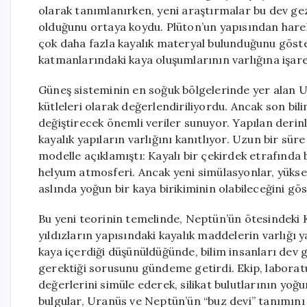
olarak tanımlanırken, yeni araştırmalar bu dev gez
olduğunu ortaya koydu. Plüton’un yapısından harek
çok daha fazla kayalık materyal bulunduğunu göste
katmanlarındaki kaya oluşumlarının varlığına işar
Güneş sisteminin en soğuk bölgelerinde yer alan U
kütleleri olarak değerlendiriliyordu. Ancak son bi
değiştirecek önemli veriler sunuyor. Yapılan derin
kayalık yapıların varlığını kanıtlıyor. Uzun bir sür
modelle açıklamıştı: Kayalı bir çekirdek etrafında 
helyum atmosferi. Ancak yeni simülasyonlar, yüksek
aslında yoğun bir kaya birikiminin olabileceğini gös
Bu yeni teorinin temelinde, Neptün’ün ötesindeki 
yıldızların yapısındaki kayalık maddelerin varlığı 
kaya içerdiği düşünüldüğünde, bilim insanları dev 
gerektiği sorusunu gündeme getirdi. Ekip, laborat
değerlerini simüle ederek, silikat bulutlarının yoğu
bulgular, Uranüs ve Neptün’ün “buz devi” tanımını