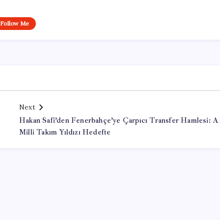
Follow Me
Next
Hakan Safi’den Fenerbahçe’ye Çarpıcı Transfer Hamlesi: A
Milli Takım Yıldızı Hedefte
Office Lisans Satın Al