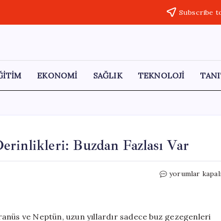
Subscribe t
ĞİTİM
EKONOMİ
SAĞLIK
TEKNOLOJİ
TANI
rinlikleri: Buzdan Fazlası Var
Neptün
yorumlar kapal
ve
Uranüs’ün
Gizemli
Derinlikleri:
ranüs ve Neptün, uzun yıllardır sadece buz gezegenleri