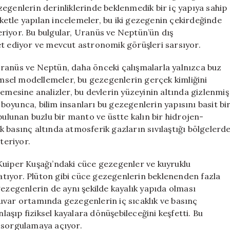
Buzdan
egenlerin derinliklerinde beklenmedik bir iç yapıya sahip
Fazlası
etle yapılan incelemeler, bu iki gezegenin çekirdeğinde
Var
riyor. Bu bulgular, Uranüs ve Neptün’ün dış
için
et ediyor ve mevcut astronomik görüşleri sarsıyor.
ranüs ve Neptün, daha önceki çalışmalarla yalnızca buz
limsel modellemeler, bu gezegenlerin gerçek kimliğini
lemesine analizler, bu devlerin yüzeyinin altında gizlenmiş
e boyunca, bilim insanları bu gezegenlerin yapısını basit bi
bulunan buzlu bir manto ve üstte kalın bir hidrojen-
 basınç altında atmosferik gazların sıvılaştığı bölgelerd
teriyor.
Kuiper Kuşağı’ndaki cüce gezegenler ve kuyruklu
yatıyor. Plüton gibi cüce gezegenlerin beklenenden fazla
gezegenlerin de aynı şekilde kayalık yapıda olması
uvar ortamında gezegenlerin iç sıcaklık ve basınç
nlaşıp fiziksel kayalara dönüşebileceğini keşfetti. Bu
 sorgulamaya açıyor.