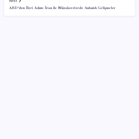
Next
ABD’den İleri Adım: İran ile Müzakerelerde Anlamlı Gelişmeler
SON YAZILAR
Son Dakika… YENİ Parti’nin il başkanına gözaltı!
Yüzünüz sık sık kızarıyorsa dikkat! Rozasea
olabilirsiniz!
Dezenflasyon devam ediyor
Tutuklu komedyen Deniz Göktaş’tan esprili ‘birinci
ay’ mektubu: İki tane ‘tekzip’ etti, ‘kuyu tipi’ cezaevini