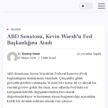
Skip
to
content
HABER
ABD Senatosu, Kevin Warsh’u Fed
Başkanlığına Atadı
ABD
By
Zeynep Demir
yorumlar kapalı
Senatosu,
13 Mayıs 2026
1 Min Read
Kevin
Warsh’u
Fed
ABD Senatosu, Kevin Warsh’un Federal Reserve (Fed)
Başkanlığına
başkanlığına atanmasını onayladı. Çarşamba günü
Atadı
için
gerçekleştirilen oylamada, Warsh 54’e karşı 45 oy alarak bu
önemli göreve geldi. Bu onay, son yıllarda Fed’deki en
tartışmalı liderlik değişimlerinden biri olarak
değerlendiriliyor ve kurumun siyasi bağımsızlığı açısından
kritik bir dönüm noktası olarak öne çıkıyor.