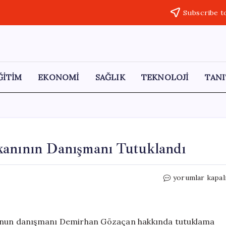
Subscribe t
ĞİTİM
EKONOMİ
SAĞLIK
TEKNOLOJİ
TANI
kanının Danışmanı Tutuklandı
Manisa’da
yorumlar kapal
CHP’li
Belediye
Başkanının
Danışmanı
lu’nun danışmanı Demirhan Gözaçan hakkında tutuklama