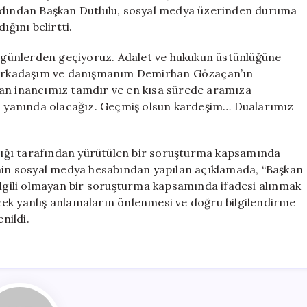
Tutuklandı
ardından Başkan Dutlulu, sosyal medya üzerinden duruma
için
ığını belirtti.
or günlerden geçiyoruz. Adalet ve hukukun üstünlüğüne
ol arkadaşım ve danışmanım Demirhan Gözaçan’ın
lan inancımız tamdır ve en kısa sürede aramıza
 yanında olacağız. Geçmiş olsun kardeşim… Dualarımız
ığı tarafından yürütülen bir soruşturma kapsamında
’nin sosyal medya hesabından yapılan açıklamada, “Başkan
gili olmayan bir soruşturma kapsamında ifadesi alınmak
ek yanlış anlamaların önlenmesi ve doğru bilgilendirme
nildi.