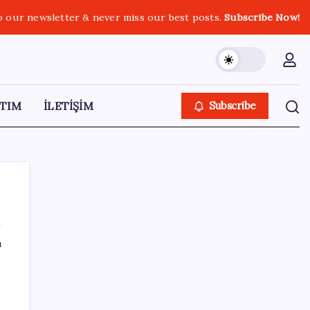
o our newsletter & never miss our best posts.
Subscribe Now!
TIM
İLETİŞİM
Subscribe
ı
SON YAZILAR
Airbnb, ürün geliştirme süreçlerinde yapay
zekayı kullanıyor