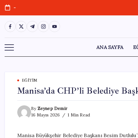
Skip
-
to
content
https://www.facebook.com/
https://twitter.com/
https://t.me/
https://www.instagram.com/
https://youtube.com/
ANA SAYFA
E
EĞITIM
Manisa’da CHP’li Belediye Baş
By
Zeynep Demir
16 Mayıs 2026
1 Min Read
Manisa Büyükşehir Belediye Başkanı Besim Dutlu