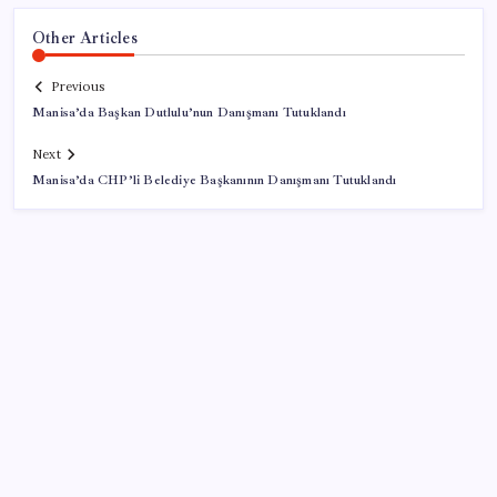
Other Articles
Previous
Manisa’da Başkan Dutlulu’nun Danışmanı Tutuklandı
Next
Manisa’da CHP’li Belediye Başkanının Danışmanı Tutuklandı
SON YAZILAR
İçeride TMO desteği, dışarıda ‘Karadeniz’ krizi fiyatı