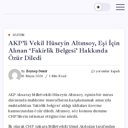
Skip
to
content
EĞITIM
AKP’li Vekil Hüseyin Altınsoy, Eşi İçin
Alınan ‘Fakirlik Belgesi’ Hakkında
Özür Diledi
AKP’li
By
Zeynep Demir
yorumlar kapalı
Vekil
16 Mayıs 2026
1 Min Read
Hüseyin
Altınsoy,
Eşi
AKP Aksaray Milletvekili Hüseyin Altınsoy, eşinin bir miras
İçin
davasında mahkeme masraflarını karşılamamak amacıyla
Alınan
‘Fakirlik
muhtarlıktan ‘fakirlik belgesi’ aldığı iddiaları üzerine
Belgesi’
kamuoyundan özür diledi. Altınsoy, söz konusu durumu
Hakkında
CHP’lilerin istismar ettiğini öne sürdü.
Özür
Diledi
İlk olarak CHP Ankara Milletvekili Umut Akdoğan tarafından