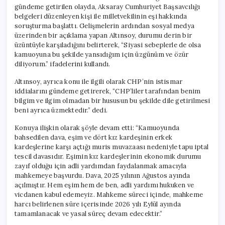
için
gündeme getirilen olayda, Aksaray Cumhuriyet Başsavcılığı
belgeleri düzenleyen kişi ile milletvekilinin eşi hakkında
soruşturma başlattı. Gelişmelerin ardından sosyal medya
üzerinden bir açıklama yapan Altınsoy, durumu derin bir
üzüntüyle karşıladığını belirterek, “Siyasi sebeplerle de olsa
kamuoyuna bu şekilde yansıdığım için üzgünüm ve özür
diliyorum.” ifadelerini kullandı.
Altınsoy, ayrıca konu ile ilgili olarak CHP’nin istismar
iddialarını gündeme getirerek, “CHP’liler tarafından benim
bilgim ve ilgim olmadan bir hususun bu şekilde dile getirilmesi
beni ayrıca üzmektedir.” dedi.
Konuya ilişkin olarak şöyle devam etti: “Kamuoyunda
bahsedilen dava, eşim ve dört kız kardeşinin erkek
kardeşlerine karşı açtığı muris muvazaası nedeniyle tapu iptal
tescil davasıdır. Eşimin kız kardeşlerinin ekonomik durumu
zayıf olduğu için adli yardımdan faydalanmak amacıyla
mahkemeye başvurdu. Dava, 2025 yılının Ağustos ayında
açılmıştır. Hem eşim hem de ben, adli yardımı hukuken ve
vicdanen kabul edemeyiz. Mahkeme süreci içinde, mahkeme
harcı belirlenen süre içerisinde 2026 yılı Eylül ayında
tamamlanacak ve yasal süreç devam edecektir.”