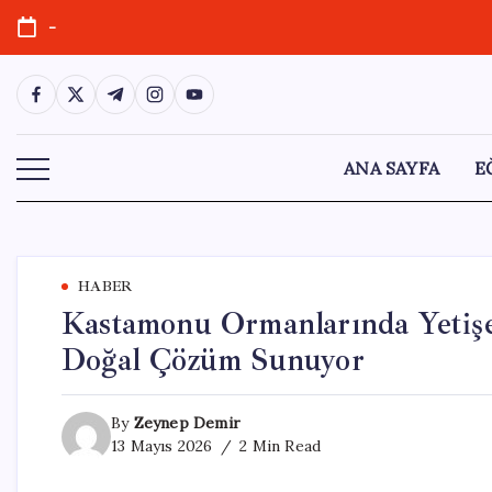
Skip
-
to
content
https://www.facebook.com/
https://twitter.com/
https://t.me/
https://www.instagram.com/
https://youtube.com/
ANA SAYFA
E
HABER
Kastamonu Ormanlarında Yetişe
Doğal Çözüm Sunuyor
By
Zeynep Demir
13 Mayıs 2026
2 Min Read