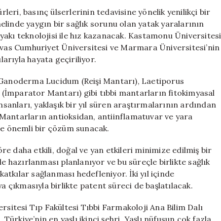
Basınç
ri, basınç ülserlerinin tedavisine yönelik yenilikçi bir
Ülserlerine
linde yaygın bir sağlık sorunu olan yatak yaralarının
Doğal
n yakı teknolojisi ile hız kazanacak. Kastamonu Üniversites
Çözüm
Sivas Cumhuriyet Üniversitesi ve Marmara Üniversitesi’nin
Sunuyor
larıyla hayata geçiriliyor.
için
anoderma Lucidum (Reişi Mantarı), Laetiporus
(İmparator Mantarı) gibi tıbbi mantarların fitokimyasal
insanları, yaklaşık bir yıl süren araştırmalarının ardından
r. Mantarların antioksidan, antiinflamatuvar ve yara
inde önemli bir çözüm sunacak.
 daha etkili, doğal ve yan etkileri minimize edilmiş bir
de hazırlanması planlanıyor ve bu süreçle birlikte sağlık
tkılar sağlanması hedefleniyor. İki yıl içinde
çıkmasıyla birlikte patent süreci de başlatılacak.
itesi Tıp Fakültesi Tıbbi Farmakoloji Ana Bilim Dalı
rkiye’nin en yaşlı ikinci şehri. Yaşlı nüfusun çok fazla