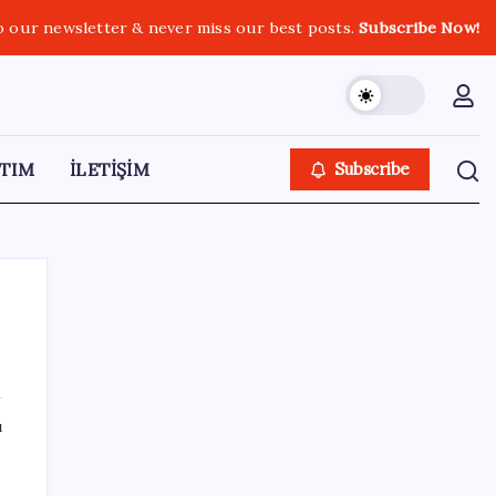
o our newsletter & never miss our best posts.
Subscribe Now!
TIM
İLETİŞİM
Subscribe
SON YAZILAR
ı
Airbnb, ürün geliştirme süreçlerinde yapay
zekayı kullanıyor