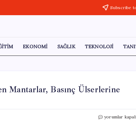
Subscribe t
ĞİTİM
EKONOMİ
SAĞLIK
TEKNOLOJİ
TANI
n Mantarlar, Basınç Ülserlerine
Kastamonu
yorumlar kapal
Ormanlarında
Yetişen
Mantarlar,