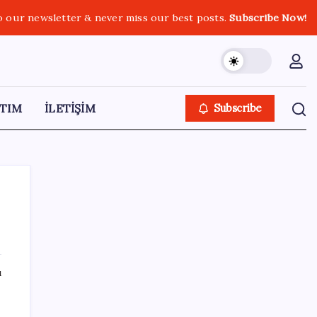
o our newsletter & never miss our best posts.
Subscribe Now!
TIM
İLETİŞİM
Subscribe
SON YAZILAR
ı
Katlanabilir telefonda incelik yarışı kızıştı:
HONOR Magic V6 Türkiye’de