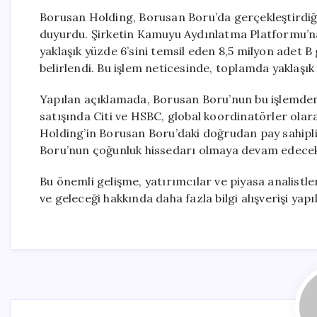
Borusan Holding, Borusan Boru’da gerçekleştirdiği 
duyurdu. Şirketin Kamuyu Aydınlatma Platformu’n
yaklaşık yüzde 6’sini temsil eden 8,5 milyon adet B 
belirlendi. Bu işlem neticesinde, toplamda yaklaşık 4
Yapılan açıklamada, Borusan Boru’nun bu işlemden h
satışında Citi ve HSBC, global koordinatörler ola
Holding’in Borusan Boru’daki doğrudan pay sahipli
Boru’nun çoğunluk hissedarı olmaya devam edece
Bu önemli gelişme, yatırımcılar ve piyasa analistler
ve geleceği hakkında daha fazla bilgi alışverişi yap