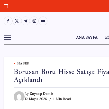
Skip
-
to
content
https://www.facebook.com/
https://twitter.com/
https://t.me/
https://www.instagram.com/
https://youtube.com/
ANA SAYFA
E
HABER
Borusan Boru Hisse Satışı: Fiya
Açıklandı
By
Zeynep Demir
12 Mayıs 2026
1 Min Read