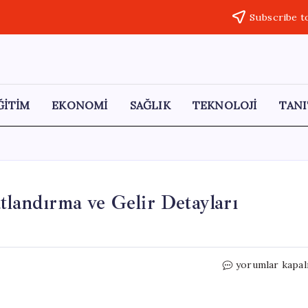
Subscribe t
ĞİTİM
EKONOMİ
SAĞLIK
TEKNOLOJİ
TANI
tlandırma ve Gelir Detayları
Borusan
yorumlar kapal
Boru
Hisse
Satışı: