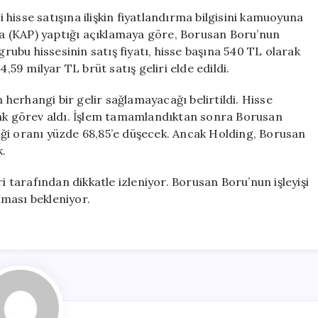
Fiyatlandırma
hisse satışına ilişkin fiyatlandırma bilgisini kamuoyuna
ve
a (KAP) yaptığı açıklamaya göre, Borusan Boru’nun
Gelir
grubu hissesinin satış fiyatı, hisse başına 540 TL olarak
Detayları
,59 milyar TL brüt satış geliri elde edildi.
Açıklandı
için
erhangi bir gelir sağlamayacağı belirtildi. Hisse
rak görev aldı. İşlem tamamlandıktan sonra Borusan
ği oranı yüzde 68,85’e düşecek. Ancak Holding, Borusan
k.
i tarafından dikkatle izleniyor. Borusan Boru’nun işleyişi
ılması bekleniyor.