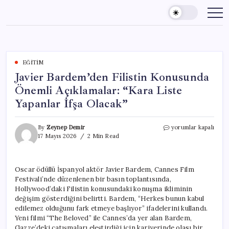
Skip
to
content
EĞITIM
Javier Bardem’den Filistin Konusunda
Önemli Açıklamalar: “Kara Liste
Yapanlar İfşa Olacak”
Javier
By
Zeynep Demir
yorumlar kapalı
Bardem’den
17 Mayıs 2026
2 Min Read
Filistin
Konusunda
Önemli
Oscar ödüllü İspanyol aktör Javier Bardem, Cannes Film
Açıklamalar:
Festivali’nde düzenlenen bir basın toplantısında,
“Kara
Liste
Hollywood’daki Filistin konusundaki konuşma ikliminin
Yapanlar
değişim gösterdiğini belirtti. Bardem, “Herkes bunun kabul
İfşa
edilemez olduğunu fark etmeye başlıyor” ifadelerini kullandı.
Olacak”
Yeni filmi “The Beloved” ile Cannes’da yer alan Bardem,
için
Gazze’deki çatışmaları eleştirdiği için kariyerinde olası bir