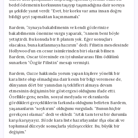
bedel ödemenin korkusunu taşıyıp taşımadığına dair soruya
şu şekilde yanıt verdi: “Evet, bir korku var ama insan doğru
bildiği şeyi yapmaktan kaçınmamalı.”
Bardem, “Aynaya bakabilmenin ve kendi gözlerinize
bakabilmenin önemine vurgu yaparak, “Annem beni böyle
yetiştirdi. Bu konuda bir B planım yok. Eğer sonuçları
olacaksa, buna katlanmaya hazırım” dedi. Filistin meselesinde
Hollywood’un en cesur isimlerinden biri olarak bilinen
Bardem, Oscar töreninde en iyi uluslararası film ödülünü
sunarken “Özgür Filistin” mesajı vermişti.
Bardem, Gazze hakkında yorum yapan kişilere yönelik bir
kara liste olup olmadığına dair kesin bir bilgi veremese de,
dünyanın dört bir yanından iş teklifleri almaya devam
etmesinin değişimin bir göstergesi olduğunu ifade etti.
Özellikle genç neslin, sosyal medyada ve ekranlarda
gördükleri gerçekliklerin farkında olduğunu belirten Bardem,
yaşananların “soykırım” olduğunu vurguladı. “Bunun hiçbir
gerekçesi olamaz” dedi ve ekledi: “Artık tam tersi bir durumla
karşı karşıyayız. Sözde kara liste hazırlayanlar ifşa olacak ve
toplumsal düzeyde sonuçlarla yüzleşecekler. Bu, büyük bir
değişim.”