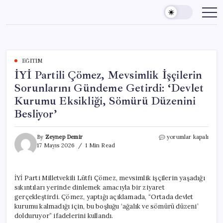
Skip
to
content
EĞITIM
İYİ Partili Çömez, Mevsimlik İşçilerin
Sorunlarını Gündeme Getirdi: ‘Devlet
Kurumu Eksikliği, Sömürü Düzenini
Besliyor’
İYİ
By
Zeynep Demir
yorumlar kapalı
Partili
17 Mayıs 2026
1 Min Read
Çömez,
Mevsimlik
İşçilerin
İYİ Parti Milletvekili Lütfi Çömez, mevsimlik işçilerin yaşadığı
Sorunlarını
sıkıntıları yerinde dinlemek amacıyla bir ziyaret
Gündeme
Getirdi:
gerçekleştirdi. Çömez, yaptığı açıklamada, “Ortada devlet
‘Devlet
kurumu kalmadığı için, bu boşluğu ‘ağalık ve sömürü düzeni’
Kurumu
dolduruyor” ifadelerini kullandı.
Eksikliği,