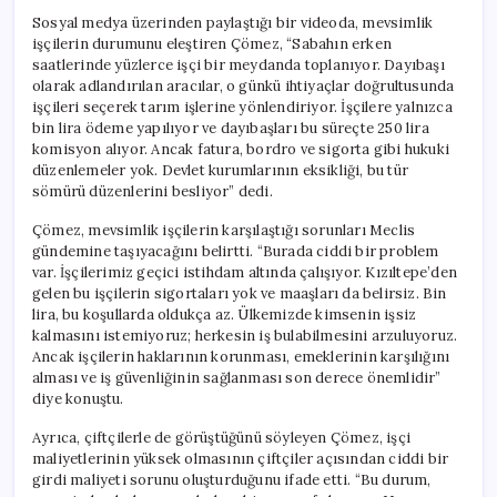
Sömürü
Sosyal medya üzerinden paylaştığı bir videoda, mevsimlik
Düzenini
işçilerin durumunu eleştiren Çömez, “Sabahın erken
Besliyor’
saatlerinde yüzlerce işçi bir meydanda toplanıyor. Dayıbaşı
için
olarak adlandırılan aracılar, o günkü ihtiyaçlar doğrultusunda
işçileri seçerek tarım işlerine yönlendiriyor. İşçilere yalnızca
bin lira ödeme yapılıyor ve dayıbaşları bu süreçte 250 lira
komisyon alıyor. Ancak fatura, bordro ve sigorta gibi hukuki
düzenlemeler yok. Devlet kurumlarının eksikliği, bu tür
sömürü düzenlerini besliyor” dedi.
Çömez, mevsimlik işçilerin karşılaştığı sorunları Meclis
gündemine taşıyacağını belirtti. “Burada ciddi bir problem
var. İşçilerimiz geçici istihdam altında çalışıyor. Kızıltepe’den
gelen bu işçilerin sigortaları yok ve maaşları da belirsiz. Bin
lira, bu koşullarda oldukça az. Ülkemizde kimsenin işsiz
kalmasını istemiyoruz; herkesin iş bulabilmesini arzuluyoruz.
Ancak işçilerin haklarının korunması, emeklerinin karşılığını
alması ve iş güvenliğinin sağlanması son derece önemlidir”
diye konuştu.
Ayrıca, çiftçilerle de görüştüğünü söyleyen Çömez, işçi
maliyetlerinin yüksek olmasının çiftçiler açısından ciddi bir
girdi maliyeti sorunu oluşturduğunu ifade etti. “Bu durum,