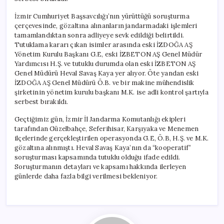
İzmir Cumhuriyet Başsavcılığı’nın yürüttüğü soruşturma
çerçevesinde, gözaltına alınanların jandarmadaki işlemleri
tamamlandıktan sonra adliyeye sevk edildiği belirtildi.
Tutuklama kararı çıkan isimler arasında eski İZDOĞA AŞ
Yönetim Kurulu Başkanı G.E, eski İZBETON AŞ Genel Müdür
Yardımcısı H.Ş. ve tutuklu durumda olan eski İZBETON AŞ
Genel Müdürü Heval Savaş Kaya yer alıyor. Öte yandan eski
İZDOĞA AŞ Genel Müdürü Ö.B. ve bir makine mühendislik
şirketinin yönetim kurulu başkanı M.K. ise adli kontrol şartıyla
serbest bırakıldı.
Geçtiğimiz gün, İzmir İl Jandarma Komutanlığı ekipleri
tarafından Güzelbahçe, Seferihisar, Karşıyaka ve Menemen
ilçelerinde gerçekleştirilen operasyonda G.E, Ö.B, H.Ş. ve M.K.
gözaltına alınmıştı. Heval Savaş Kaya’nın da “kooperatif”
soruşturması kapsamında tutuklu olduğu ifade edildi.
Soruşturmanın detayları ve kapsamı hakkında ilerleyen
günlerde daha fazla bilgi verilmesi bekleniyor.