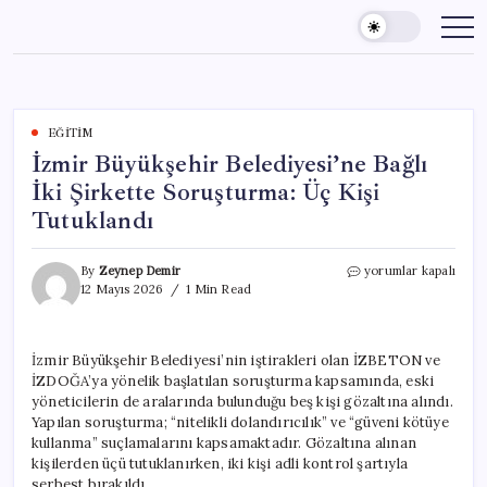
Skip
to
content
EĞITIM
İzmir Büyükşehir Belediyesi’ne Bağlı
İki Şirkette Soruşturma: Üç Kişi
Tutuklandı
İzmir
By
Zeynep Demir
yorumlar kapalı
Büyükşehir
12 Mayıs 2026
1 Min Read
Belediyesi’ne
Bağlı
İki
İzmir Büyükşehir Belediyesi’nin iştirakleri olan İZBETON ve
Şirkette
İZDOĞA’ya yönelik başlatılan soruşturma kapsamında, eski
Soruşturma:
Üç
yöneticilerin de aralarında bulunduğu beş kişi gözaltına alındı.
Kişi
Yapılan soruşturma; “nitelikli dolandırıcılık” ve “güveni kötüye
Tutuklandı
kullanma” suçlamalarını kapsamaktadır. Gözaltına alınan
için
kişilerden üçü tutuklanırken, iki kişi adli kontrol şartıyla
serbest bırakıldı.