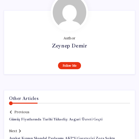
Author
Zeynep Demir
Follow Me
Other Articles
Previous
Gümüş Fiyatlarında Tarihi Yükseliş: Asgari Ücreti Geçti
Next
Avukat Kızının Skandal Paylaşımı AKP’li Gazeteciyi Zora Soktu