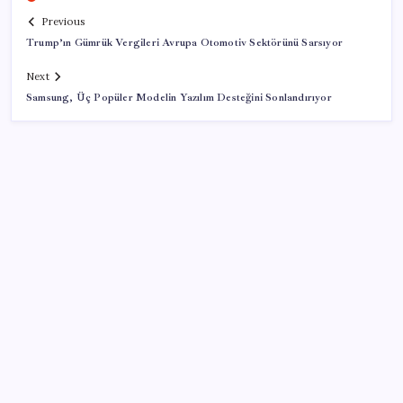
Previous
Trump’ın Gümrük Vergileri Avrupa Otomotiv Sektörünü Sarsıyor
Next
Samsung, Üç Popüler Modelin Yazılım Desteğini Sonlandırıyor
SON YAZILAR
Emekli maaş farkı hesaplarına yatıyor: Herkes aynı
parayı almayacak
SpaceX roketi Ay’a düştü