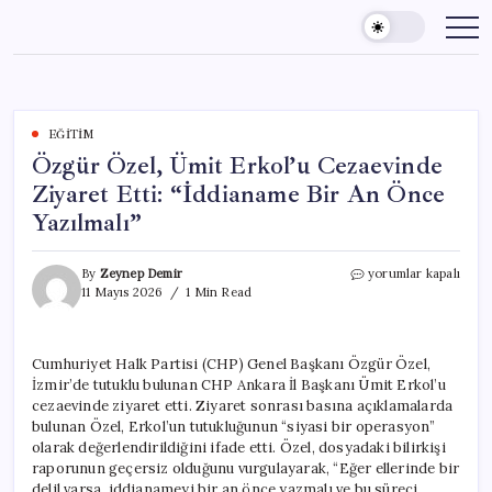
Skip
to
content
EĞITIM
Özgür Özel, Ümit Erkol’u Cezaevinde
Ziyaret Etti: “İddianame Bir An Önce
Yazılmalı”
Özgür
By
Zeynep Demir
yorumlar kapalı
Özel,
11 Mayıs 2026
1 Min Read
Ümit
Erkol’u
Cezaevinde
Cumhuriyet Halk Partisi (CHP) Genel Başkanı Özgür Özel,
Ziyaret
İzmir’de tutuklu bulunan CHP Ankara İl Başkanı Ümit Erkol’u
Etti:
“İddianame
cezaevinde ziyaret etti. Ziyaret sonrası basına açıklamalarda
Bir
bulunan Özel, Erkol’un tutukluğunun “siyasi bir operasyon”
An
olarak değerlendirildiğini ifade etti. Özel, dosyadaki bilirkişi
Önce
raporunun geçersiz olduğunu vurgulayarak, “Eğer ellerinde bir
Yazılmalı”
delil varsa, iddianameyi bir an önce yazmalı ve bu süreci