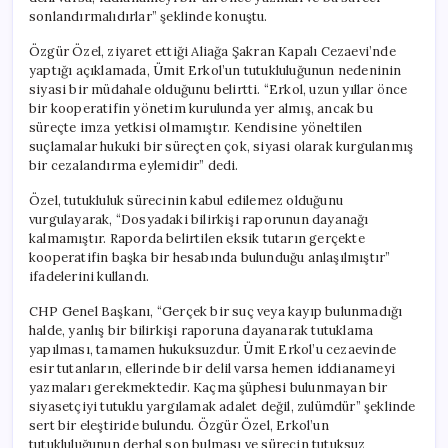
için
sonlandırmalıdırlar” şeklinde konuştu.
Özgür Özel, ziyaret ettiği Aliağa Şakran Kapalı Cezaevi’nde
yaptığı açıklamada, Ümit Erkol’un tutukluluğunun nedeninin
siyasi bir müdahale olduğunu belirtti. “Erkol, uzun yıllar önce
bir kooperatifin yönetim kurulunda yer almış, ancak bu
süreçte imza yetkisi olmamıştır. Kendisine yöneltilen
suçlamalar hukuki bir süreçten çok, siyasi olarak kurgulanmış
bir cezalandırma eylemidir” dedi.
Özel, tutukluluk sürecinin kabul edilemez olduğunu
vurgulayarak, “Dosyadaki bilirkişi raporunun dayanağı
kalmamıştır. Raporda belirtilen eksik tutarın gerçekte
kooperatifin başka bir hesabında bulunduğu anlaşılmıştır”
ifadelerini kullandı.
CHP Genel Başkanı, “Gerçek bir suç veya kayıp bulunmadığı
halde, yanlış bir bilirkişi raporuna dayanarak tutuklama
yapılması, tamamen hukuksuzdur. Ümit Erkol’u cezaevinde
esir tutanların, ellerinde bir delil varsa hemen iddianameyi
yazmaları gerekmektedir. Kaçma şüphesi bulunmayan bir
siyasetçiyi tutuklu yargılamak adalet değil, zulümdür” şeklinde
sert bir eleştiride bulundu. Özgür Özel, Erkol’un
tutukluluğunun derhal son bulması ve sürecin tutuksuz