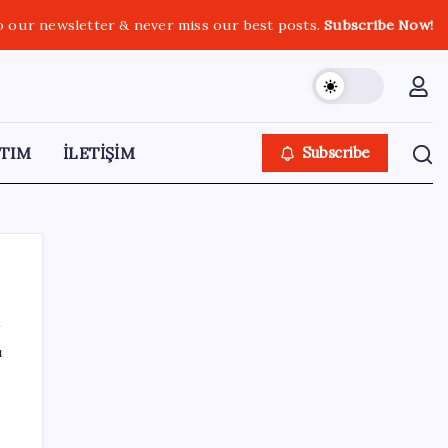
o our newsletter & never miss our best posts.
Subscribe Now!
TIM
İLETİŞİM
Subscribe
ı
SON YAZILAR
Son Dakika… YENİ Parti’nin il başkanına
gözaltı!