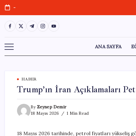
Skip
-
to
content
https://www.facebook.com/
https://twitter.com/
https://t.me/
https://www.instagram.com/
https://youtube.com/
ANA SAYFA
E
HABER
Trump’ın İran Açıklamaları Petr
By
Zeynep Demir
18 Mayıs 2026
1 Min Read
18 Mayıs 2026 tarihinde, petrol fiyatları yükseliş