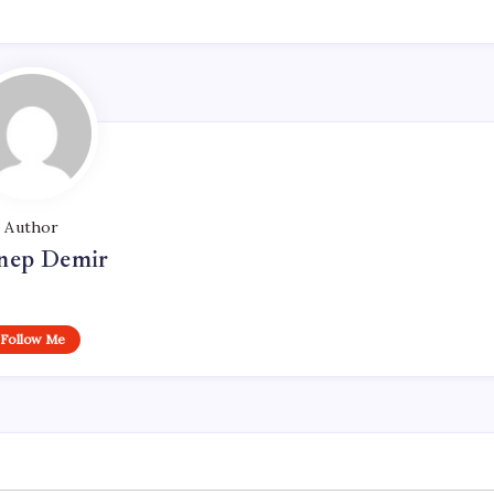
Author
nep Demir
Follow Me