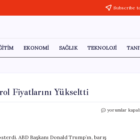
Subscribe t
ĞİTİM
EKONOMİ
SAĞLIK
TEKNOLOJİ
TANI
ol Fiyatlarını Yükseltti
Trump’ın
yorumlar kapal
İran
Açıklamaları
Petrol
Fiyatlarını
 gösterdi. ABD Başkanı Donald Trump’ın, barış