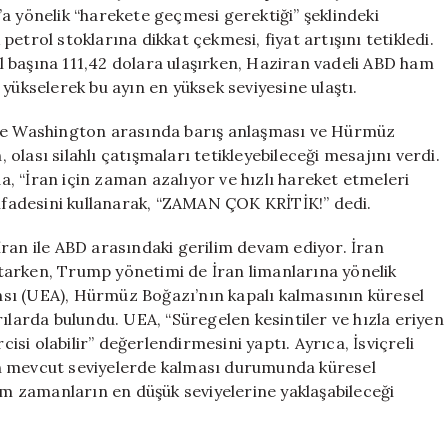
Yükseltti
a yönelik “harekete geçmesi gerektiği” şeklindeki
için
etrol stoklarına dikkat çekmesi, fiyat artışını tetikledi.
ril başına 111,42 dolara ulaşırken, Haziran vadeli ABD ham
yükselerek bu ayın en yüksek seviyesine ulaştı.
ile Washington arasında barış anlaşması ve Hürmüz
lası silahlı çatışmaları tetikleyebileceği mesajını verdi.
, “İran için zaman azalıyor ve hızlı hareket etmeleri
 ifadesini kullanarak, “ZAMAN ÇOK KRİTİK!” dedi.
ran ile ABD arasındaki gerilim devam ediyor. İran
tarken, Trump yönetimi de İran limanlarına yönelik
sı (UEA), Hürmüz Boğazı’nın kapalı kalmasının küresel
ılarda bulundu. UEA, “Süregelen kesintiler ve hızla eriyen
cisi olabilir” değerlendirmesini yaptı. Ayrıca, İsviçreli
in mevcut seviyelerde kalması durumunda küresel
tüm zamanların en düşük seviyelerine yaklaşabileceği