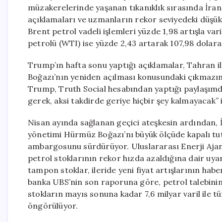
müzakerelerinde yaşanan tıkanıklık sırasında İran’
açıklamaları ve uzmanların rekor seviyedeki düşük p
Brent petrol vadeli işlemleri yüzde 1,98 artışla va
petrolü (WTI) ise yüzde 2,43 artarak 107,98 dolara 
Trump’ın hafta sonu yaptığı açıklamalar, Tahran 
Boğazı’nın yeniden açılması konusundaki çıkmazın, o
Trump, Truth Social hesabından yaptığı paylaşımda
gerek, aksi takdirde geriye hiçbir şey kalmayacak”
Nisan ayında sağlanan geçici ateşkesin ardından, İ
yönetimi Hürmüz Boğazı’nı büyük ölçüde kapalı tu
ambargosunu sürdürüyor. Uluslararası Enerji Ajan
petrol stoklarının rekor hızda azaldığına dair uyar
tampon stoklar, ileride yeni fiyat artışlarının haber
banka UBS’nin son raporuna göre, petrol talebin
stokların mayıs sonuna kadar 7,6 milyar varil ile 
öngörülüyor.