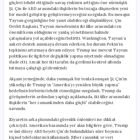
güçleri tehdit ettiğinde savaş riskinin arttığını öne sürmüştü.
Şi, Çin ile ABD arasındaki ilişkilerin bu tuzağa düşmeden yeni
bir model geliştirip geliştiremeyeceğini sorguladı. Bu mesajın
Tayvan gerginliğine bir yanıt olabileceği düşünülüyor. Çin
Devlet Başkanı, Tayvan meselesinin iki ülke arasındaki en
önemli konu olduğunu ve yanlış yönetilmesi halinde
çatışmalara yol açabileceğini belirtti. Washington, Tayvan’a
askeri destek sunmaya devam ederken, bu durum Pekin’in
tepkisini artırmaya devam ediyor. Trump ise mevcut Tayvan
politikası ile ilgili bir değişiklik yapma niyetinde olmadığını
ifade etti. Ancak her iki tarafın da gerilimi kontrol altında
tutmaya çalıştığı gözlemlendi.
Akşam yemeğinde, daha yumuşak bir tonla konuşan Şi, Çin’in
yükselişi ile Trump’ın “Amerika’yı yeniden büyük yapma”
hedefinin birbirini tehdit etmediğini vurguladı. Trump da
görüşmelerin ardından yaptığı açıklamada, iki ülke arasındaki
ilişkilerin “her zamankinden daha güçlü” olabileceğini
savundu.
Ziyaretin arka planındaki güvenlik önlemleri ise dikkat
çekiciydi. Amerikan basınında yer alan bilgilere göre, Trump
ve üst düzey ABD heyeti Çin’de bulundukları süre boyunca
kişisel telefonlarını kullanmadı. Siber casusluk ve veri