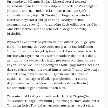
ön plandaydı. Hürmüz Boğazı, küresel petrol ticareti
açısından büyük bir öneme sahip ve bu nedenle Washington
yönetimi, İran üzerindeki etkisini artırmak için Çin’i
yönlendirmeye çalıştı. Şi Cinping’in, boğaz çevresindeki
askerileşmeye karşı çıktığı ve enerji sevkiyatlarının
aksamaması gerektiğini vurguladığı ifade edildi. Ayrıca, Çin’in
Amerikan petrolü alma seçeneklerini değerlendirdiği
bildirildi.
Ziyaretin ekonomik boyutuna dair en dikkat çekici gelişme
ise Çin’in Boeing’den 200 yolcu uçağı alma taahhüdü oldu.
Trump’ın yanında birçok iş insanı ve teknoloji yöneticisi ile
birlikte Çin’e gitmesi, bu ziyaretin sadece diplomatik değil,
aynı zamanda ekonomik bir güç gösterisi olduğunu ortaya
koydu. Öncelikle, Çin’in Boeing’den 500 uçağı satın alacağına
dair spekülasyonlar ortaya atılmıştı; ancak Trump, 200 uçağa
yönelik anlaşmayı duyurdu. Bu, Çin’in Amerikan yapımı
uçaklar için yaptığı en büyük siparişlerden biri olarak
değerlendirilse de, beklenenin altında kalması Boeing
hisselerinde değer kaybına neden oldu.
Zirvenin en dikkat çekici anlarından biri, Şi Cinping’in
“Tukidides Tuzağı” kavramını gündeme getirmesi oldu. Antik
Yunan tarihçisi Tukidides, yükselen güçlerin mevcut süper