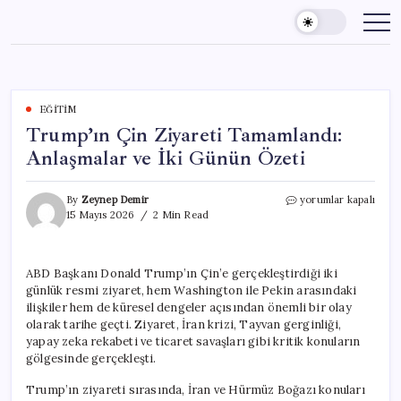
Skip
to
content
EĞITIM
Trump’ın Çin Ziyareti Tamamlandı:
Anlaşmalar ve İki Günün Özeti
Trump’ın
By
Zeynep Demir
yorumlar kapalı
Çin
15 Mayıs 2026
2 Min Read
Ziyareti
Tamamlandı:
Anlaşmalar
ABD Başkanı Donald Trump’ın Çin’e gerçekleştirdiği iki
ve
günlük resmi ziyaret, hem Washington ile Pekin arasındaki
İki
Günün
ilişkiler hem de küresel dengeler açısından önemli bir olay
Özeti
olarak tarihe geçti. Ziyaret, İran krizi, Tayvan gerginliği,
için
yapay zeka rekabeti ve ticaret savaşları gibi kritik konuların
gölgesinde gerçekleşti.
Trump’ın ziyareti sırasında, İran ve Hürmüz Boğazı konuları