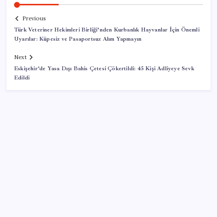
Previous
Türk Veteriner Hekimleri Birliği’nden Kurbanlık Hayvanlar İçin Önemli
Uyarılar: Küpesiz ve Pasaportsuz Alım Yapmayın
Next
Eskişehir’de Yasa Dışı Bahis Çetesi Çökertildi: 45 Kişi Adliyeye Sevk
Edildi
SON YAZILAR
Son Dakika… YENİ Parti’nin il başkanına gözaltı!