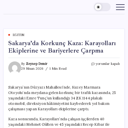
Skip
to
content
EĞITIM
Sakarya’da Korkunç Kaza: Karayolları
Ekiplerine ve Bariyerlere Çarpma
Sakarya’da
By
Zeynep Demir
yorumlar kapalı
Korkunç
29 Nisan 2026
1 Min Read
Kaza:
Karayolları
Ekiplerine
Sakarya’nın Düzyazı Mahallesi’nde, Kuzey Marmara
ve
Otoyolu’nda meydana gelen korkunç bir trafik kazasında, 25
Bariyerlere
Çarpma
yaşındaki Emre Tunç’un kullandığı 34 ZK 1144 plakalı
için
otomobil, direksiyon hâkimiyetini kaybederek yol bakım
çalışması yapan Karayolları ekiplerine çarptı.
Kaza sonucunda, Karayolları’nda çalışan işçilerden 40
yaşındaki Mehmet Gülten ve 45 yaşındaki Recep Kibar ile