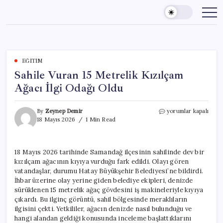
Skip
to
content
EĞITIM
Sahile Vuran 15 Metrelik Kızılçam
Ağacı İlgi Odağı Oldu
Sahile
By
Zeynep Demir
yorumlar kapalı
Vuran
18 Mayıs 2026
1 Min Read
15
Metrelik
Kızılçam
18 Mayıs 2026 tarihinde Samandağ ilçesinin sahilinde dev bir
Ağacı
kızılçam ağacının kıyıya vurduğu fark edildi. Olayı gören
İlgi
Odağı
vatandaşlar, durumu Hatay Büyükşehir Belediyesi’ne bildirdi.
Oldu
İhbar üzerine olay yerine giden belediye ekipleri, denizde
için
sürüklenen 15 metrelik ağaç gövdesini iş makineleriyle kıyıya
çıkardı. Bu ilginç görüntü, sahil bölgesinde meraklıların
ilgisini çekti. Yetkililer, ağacın denizde nasıl bulunduğu ve
hangi alandan geldiği konusunda inceleme başlattıklarını