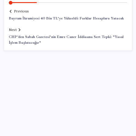
Previous
Bayram İkramiyesi 40 Bin TL’ye Yükseldi: Farklar Hesaplara Yatacak
Next
CHP’den Sabah Gazetesi’nin Emre Caner İddiasına Sert Tepki: “Yasal
İşlem Başlatacağız”
SON YAZILAR
Son Dakika… YENİ Parti’nin il başkanına gözaltı!
Yüzünüz sık sık kızarıyorsa dikkat! Rozasea