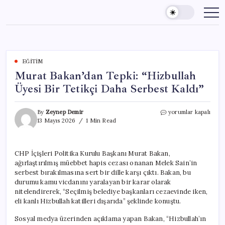
Skip
to
content
EĞITIM
Murat Bakan’dan Tepki: “Hizbullah
Üyesi Bir Tetikçi Daha Serbest Kaldı”
Murat
By
Zeynep Demir
yorumlar kapalı
Bakan’dan
13 Mayıs 2026
1 Min Read
Tepki:
“Hizbullah
Üyesi
CHP İçişleri Politika Kurulu Başkanı Murat Bakan,
Bir
ağırlaştırılmış müebbet hapis cezası onanan Melek Sain’in
Tetikçi
Daha
serbest bırakılmasına sert bir dille karşı çıktı. Bakan, bu
Serbest
durumu kamu vicdanını yaralayan bir karar olarak
Kaldı”
nitelendirerek, “Seçilmiş belediye başkanları cezaevinde iken,
için
eli kanlı Hizbullah katilleri dışarıda” şeklinde konuştu.
Sosyal medya üzerinden açıklama yapan Bakan, “Hizbullah’ın