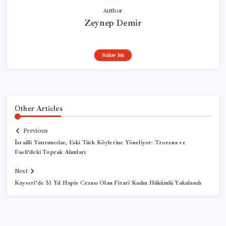
Author
Zeynep Demir
Follow Me
Other Articles
Previous
İsrailli Yatırımcılar, Eski Türk Köylerine Yöneliyor: Trozena ve
Fasli’deki Toprak Alımları
Next
Kayseri’de 31 Yıl Hapis Cezası Olan Firari Kadın Hükümlü Yakalandı