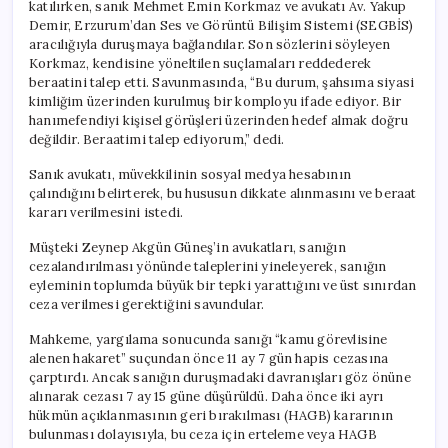
katılırken, sanık Mehmet Emin Korkmaz ve avukatı Av. Yakup
Demir, Erzurum’dan Ses ve Görüntü Bilişim Sistemi (SEGBİS)
aracılığıyla duruşmaya bağlandılar. Son sözlerini söyleyen
Korkmaz, kendisine yöneltilen suçlamaları reddederek
beraatini talep etti. Savunmasında, “Bu durum, şahsıma siyasi
kimliğim üzerinden kurulmuş bir komployu ifade ediyor. Bir
hanımefendiyi kişisel görüşleri üzerinden hedef almak doğru
değildir. Beraatimi talep ediyorum,” dedi.
Sanık avukatı, müvekkilinin sosyal medya hesabının
çalındığını belirterek, bu hususun dikkate alınmasını ve beraat
kararı verilmesini istedi.
Müşteki Zeynep Akgün Güneş’in avukatları, sanığın
cezalandırılması yönünde taleplerini yineleyerek, sanığın
eyleminin toplumda büyük bir tepki yarattığını ve üst sınırdan
ceza verilmesi gerektiğini savundular.
Mahkeme, yargılama sonucunda sanığı “kamu görevlisine
alenen hakaret” suçundan önce 11 ay 7 gün hapis cezasına
çarptırdı. Ancak sanığın duruşmadaki davranışları göz önüne
alınarak cezası 7 ay 15 güne düşürüldü. Daha önce iki ayrı
hükmün açıklanmasının geri bırakılması (HAGB) kararının
bulunması dolayısıyla, bu ceza için erteleme veya HAGB