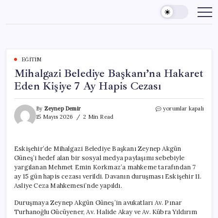
Skip
to
content
EĞITIM
Mihalgazi Belediye Başkanı’na Hakaret
Eden Kişiye 7 Ay Hapis Cezası
Mihalgazi
By
Zeynep Demir
yorumlar kapalı
Belediye
15 Mayıs 2026
2 Min Read
Başkanı’na
Hakaret
Eden
Eskişehir’de Mihalgazi Belediye Başkanı Zeynep Akgün
Kişiye
Güneş’i hedef alan bir sosyal medya paylaşımı sebebiyle
7
Ay
yargılanan Mehmet Emin Korkmaz’a mahkeme tarafından 7
Hapis
ay 15 gün hapis cezası verildi. Davanın duruşması Eskişehir 11.
Cezası
Asliye Ceza Mahkemesi’nde yapıldı.
için
Duruşmaya Zeynep Akgün Güneş’in avukatları Av. Pınar
Turhanoğlu Gücüyener, Av. Halide Akay ve Av. Kübra Yıldırım