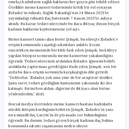
emekçi kadınların sağlık haklarını her geçen gün tehdit ediyor.
Özellikle meme kanseri tedavisinde kritik bir rol oynayan
Zoladex’in ruhsatı, Sağlık Bakanlığı’nın 24 Nisan 2025’te
yayımladığı ruhsatlı ilaç listesinde 7 Kasım 2025’te askıya
alındı. Bu karar, tedavi sürecinde bu ilaca ihtiyaç duyan birçok
kadının haklarını kaybetmesine yol açtı.
Meme kanseri tanısı alan Beste Şimşek, bu süreçte Zoladex’e
erişim konusunda yaşadığı sıkıntıları anlattı. Kızını
emzirirken memesinde bir kitle fark eden Şimşek, bu kitleye
yapılan biyopsi sonucunda meme kanserine yakalandığını
öğrendi. Tedavi sürecinin ardından Zoladex iğnesini belirli
aralıklarla yaptırması gerektiğini ifade eden Şimşek, son bir
ayda bu ilaca erişim sorunuyla karşılaştığını dile getirdi.
“Doktorlar, ‘Zoladex yok ama yine de bir araştırın’ dediler.
Şans eseri, tedavi gördüğüm hastanenin yakınında iki doz
kalmıştı. Birini ben aldım, diğerini de ihtiyacı olan birine
yönlendirdim,” dedi.
Sosyal medya üzerinden meme kanseri hastası kadınlarla
sürekli iletişim kurduğunu belirten Şimşek, Zoladex’in yanı
sıra muadil ilaç Lucrin’in de piyasada zor bulunduğunu
öğrendi. Bu durum, tedavi gören birçok kadının ilaç bulma
konusunda sıkıntı yaşamasına neden oluyor.