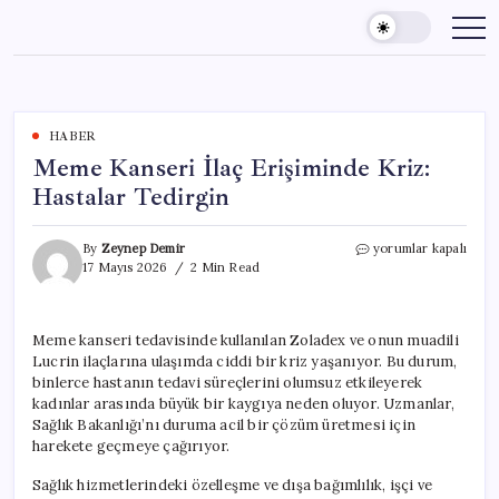
Skip
to
content
HABER
Meme Kanseri İlaç Erişiminde Kriz:
Hastalar Tedirgin
Meme
By
Zeynep Demir
yorumlar kapalı
Kanseri
17 Mayıs 2026
2 Min Read
İlaç
Erişiminde
Kriz:
Meme kanseri tedavisinde kullanılan Zoladex ve onun muadili
Hastalar
Lucrin ilaçlarına ulaşımda ciddi bir kriz yaşanıyor. Bu durum,
Tedirgin
için
binlerce hastanın tedavi süreçlerini olumsuz etkileyerek
kadınlar arasında büyük bir kaygıya neden oluyor. Uzmanlar,
Sağlık Bakanlığı’nı duruma acil bir çözüm üretmesi için
harekete geçmeye çağırıyor.
Sağlık hizmetlerindeki özelleşme ve dışa bağımlılık, işçi ve