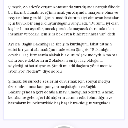
Şimşek, Zoladex’e erişim konusunda yurtdışında birçok ülkede
bu ilacın bulunabileceğini ancak yurtdışında muayene olma ve
reçete alma gerekliliğinin, maddi durumu iyi olmayan hastalar
için büyük bir engel oluşturduğunu vurguladı. “Durumu iyi olan
kişiler bunu aşabilir, ancak peruk alamayacak durumda olan
insanlar ve tedavi için sıra bekleyen binlerce hasta var,” dedi.
Ayrıca, Sağlık Bakanlığı ile iletişim kurduğunu fakat tatmin
edici bir yanıt alamadığını ifade eden Şimşek, “Bakanlığın
cevabı, ‘İlaç firmasıyla alakalı bir durum’ şeklindeydi. Ama biz,
daha önce doktorların Zoladex’in en iyi ilaç olduğunu
söylediğini hatırlıyoruz. Şimdi muadil ilaçlara yönelmemiz
isteniyor. Neden?” diye sordu.
Şimşek, bu süreçte seslerini duyurmak için sosyal medya
üzerinden imza kampanyası başlattığını ve Sağlık
Bakanlığı’ndan geri dönüş almayı umduğunu belirtti. Ancak,
kendisine gelen geri dönüşlerin tatmin edici olmadığını ve
hastaların bu belirsizlikle baş başa bırakıldığını vurguladı.