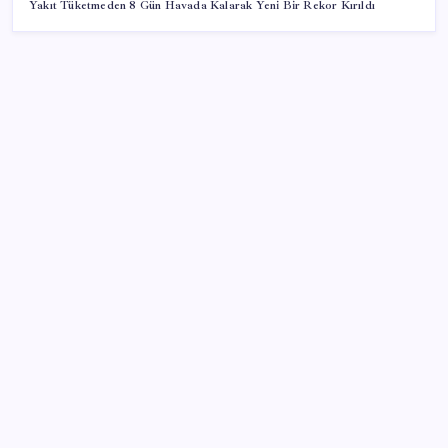
Yakıt Tüketmeden 8 Gün Havada Kalarak Yeni Bir Rekor Kırıldı
SON YAZILAR
İçeride TMO desteği, dışarıda ‘Karadeniz’ krizi fiyatı
artırıyor! Buğdayda rekor karşılık buldu
Airbnb, ürün geliştirme süreçlerinde yapay zekayı
kullanıyor
Gökhan Günaydın: ‘Seçimden kaçmasınlar. Sokağa
çıksınlar, görelim onları’
Hazine nakit gerçekleşmeleri 395,7 milyar TL açık