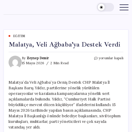
Skip
to
content
EĞITIM
Malatya, Veli Ağbaba’ya Destek Verdi
Malatya,
By
Zeynep Demir
yorumlar kapalı
Veli
15 Mayıs 2026
2 Min Read
Ağbaba’ya
Destek
Verdi
Malatya’da Veli Ağbaba’ya Geniş Destek CHP Malatya İl
için
Başkanı Barış Yıldız, partilerine yönelik yürütülen
operasyonlar ve karalama kampanyalarına yönelik sert
açıklamalarda bulundu. Yıldız, “Cumhuriyet Halk Partisi
büyüdükçe mevcut düzen küçülüyor” ifadelerini kullandı. 15
Mayıs 2026 tarihinde yapılan basın açıklamasında, CHP
Malatya İl Başkanlığı önünde belediye başkanları, sivil toplum
kuruluşları, muhtarlar, parti yöneticileri ve çok sayıda
vatandaş yer aldı.