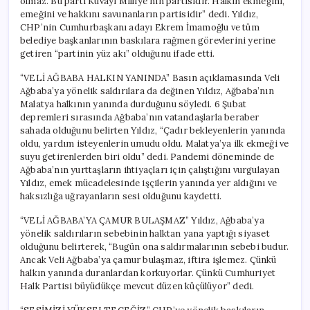
olmaz. Bu parti Kuvayı Milliye’nin partisidir. Halkın ekmeğini,
emeğini ve hakkını savunanların partisidir” dedi. Yıldız,
CHP’nin Cumhurbaşkanı adayı Ekrem İmamoğlu ve tüm
belediye başkanlarının baskılara rağmen görevlerini yerine
getiren “partinin yüz akı” olduğunu ifade etti.
“VELİ AĞBABA HALKIN YANINDA” Basın açıklamasında Veli
Ağbaba’ya yönelik saldırılara da değinen Yıldız, Ağbaba’nın
Malatya halkının yanında durduğunu söyledi. 6 Şubat
depremleri sırasında Ağbaba’nın vatandaşlarla beraber
sahada olduğunu belirten Yıldız, “Çadır bekleyenlerin yanında
oldu, yardım isteyenlerin umudu oldu. Malatya’ya ilk ekmeği ve
suyu getirenlerden biri oldu” dedi. Pandemi döneminde de
Ağbaba’nın yurttaşların ihtiyaçları için çalıştığını vurgulayan
Yıldız, emek mücadelesinde işçilerin yanında yer aldığını ve
haksızlığa uğrayanların sesi olduğunu kaydetti.
“VELİ AĞBABA’YA ÇAMUR BULAŞMAZ” Yıldız, Ağbaba’ya
yönelik saldırıların sebebinin halktan yana yaptığı siyaset
olduğunu belirterek, “Bugün ona saldırmalarının sebebi budur.
Ancak Veli Ağbaba’ya çamur bulaşmaz, iftira işlemez. Çünkü
halkın yanında duranlardan korkuyorlar. Çünkü Cumhuriyet
Halk Partisi büyüdükçe mevcut düzen küçülüyor” dedi.