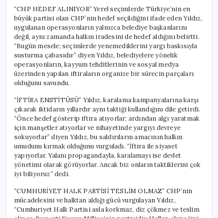
“CHP HEDEF ALINIYOR” Yerel seçimlerde Türkiye’nin en
büyük partisi olan CHP’nin hedef seçildiğini ifade eden Yıldız,
uygulanan operasyonların yalnızca belediye başkanlarını
değil, aynı zamanda halkın iradesini de hedef aldığını belirtti.
“Bugün mesele; seçimlerde yenemediklerini yargı baskısıyla
susturma çabasıdır” diyen Yıldız, belediyelere yönelik
operasyonların, kayyum tehditlerinin ve sosyal medya
üzerinden yapılan iftiraların organize bir sürecin parçaları
olduğunu savundu.
“İFTİRA ENSTİTÜSÜ” Yıldız, karalama kampanyalarına karşı
çıkarak iktidarın yıllardır aynı taktiği kullandığını dile getirdi.
“Önce hedef gösterip iftira atıyorlar; ardından algı yaratmak
için manşetler atıyorlar ve nihayetinde yargıyı devreye
sokuyorlar” diyen Yıldız, bu saldırıların amacının halkın
umudunu kırmak olduğunu vurguladı. “İftira ile siyaset
yapıyorlar. Yalanı propagandayla, karalamayı ise devlet
yönetimi olarak görüyorlar. Ancak biz onların taktiklerini çok
iyi biliyoruz” dedi.
“CUMHURİYET HALK PARTİSİ TESLİM OLMAZ” CHP’nin
mücadelesini ve halktan aldığı gücü vurgulayan Yıldız,
“Cumhuriyet Halk Partisi asla korkmaz, diz çökmez ve teslim