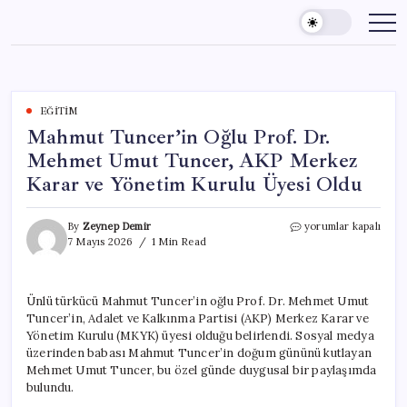
Skip
to
content
EĞITIM
Mahmut Tuncer’in Oğlu Prof. Dr.
Mehmet Umut Tuncer, AKP Merkez
Karar ve Yönetim Kurulu Üyesi Oldu
Mahmut
By
Zeynep Demir
yorumlar kapalı
Tuncer’in
7 Mayıs 2026
1 Min Read
Oğlu
Prof.
Dr.
Ünlü türkücü Mahmut Tuncer’in oğlu Prof. Dr. Mehmet Umut
Mehmet
Tuncer’in, Adalet ve Kalkınma Partisi (AKP) Merkez Karar ve
Umut
Tuncer,
Yönetim Kurulu (MKYK) üyesi olduğu belirlendi. Sosyal medya
AKP
üzerinden babası Mahmut Tuncer’in doğum gününü kutlayan
Merkez
Mehmet Umut Tuncer, bu özel günde duygusal bir paylaşımda
Karar
bulundu.
ve