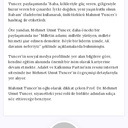
Yönetim
Tuncer, paylaşımında “Baba, kökleriyle güç veren, gölgesiyle
Kurulu
huzur veren bir çınardır. İyi ki doğdun, yeni yaşın kutlu olsun
Üyesi
Babam” ifadelerini kullanarak, ünlü türkücü Mahmut Tuncer’i
Oldu
hashtag ile etiketledi.
için
Öte yandan, Mehmet Umut Tuncer, daha önceki bir
paylaşımında ise “Milletin adamı; milletle yürüyen, millete
hizmeti şiar edinen demektir. Böyle bir liderin izinde, AK
davanın neferiyiz” şeklinde açıklamalarda bulunmuştu.
Tuncer’in sosyal medya profilinde yer alan bilgilere göre,
kendisi eğitim alanında önemli bir isim olarak kariyerine
devam etmekte. Adalet ve Kalkınma Partisi’nin resmi internet
sitesinde ise Mehmet Umut Tuncer’in özgeçmişi detaylarıyla
yer alıyor.
Mahmut Tuncer’in oğlu olarak dikkat çeken Prof. Dr. Mehmet
Umut Tuncer, siyasetteki yeni rolü ile birlikte adından sıkça
söz ettireceğe benziyor.