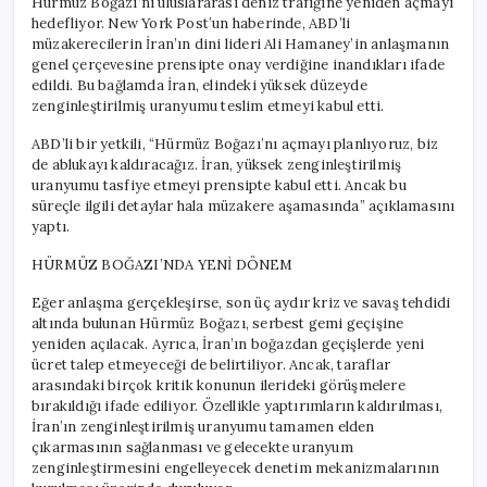
Hürmüz Boğazı’nı uluslararası deniz trafiğine yeniden açmayı
hedefliyor. New York Post’un haberinde, ABD’li
müzakerecilerin İran’ın dini lideri Ali Hamaney’in anlaşmanın
genel çerçevesine prensipte onay verdiğine inandıkları ifade
edildi. Bu bağlamda İran, elindeki yüksek düzeyde
zenginleştirilmiş uranyumu teslim etmeyi kabul etti.
ABD’li bir yetkili, “Hürmüz Boğazı’nı açmayı planlıyoruz, biz
de ablukayı kaldıracağız. İran, yüksek zenginleştirilmiş
uranyumu tasfiye etmeyi prensipte kabul etti. Ancak bu
süreçle ilgili detaylar hala müzakere aşamasında” açıklamasını
yaptı.
HÜRMÜZ BOĞAZI’NDA YENİ DÖNEM
Eğer anlaşma gerçekleşirse, son üç aydır kriz ve savaş tehdidi
altında bulunan Hürmüz Boğazı, serbest gemi geçişine
yeniden açılacak. Ayrıca, İran’ın boğazdan geçişlerde yeni
ücret talep etmeyeceği de belirtiliyor. Ancak, taraflar
arasındaki birçok kritik konunun ilerideki görüşmelere
bırakıldığı ifade ediliyor. Özellikle yaptırımların kaldırılması,
İran’ın zenginleştirilmiş uranyumu tamamen elden
çıkarmasının sağlanması ve gelecekte uranyum
zenginleştirmesini engelleyecek denetim mekanizmalarının