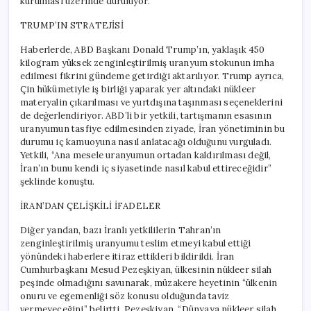
kurulması üzerinde duruluyor.
TRUMP’IN STRATEJİSİ
Haberlerde, ABD Başkanı Donald Trump’ın, yaklaşık 450
kilogram yüksek zenginleştirilmiş uranyum stokunun imha
edilmesi fikrini gündeme getirdiği aktarılıyor. Trump ayrıca,
Çin hükümetiyle iş birliği yaparak yer altındaki nükleer
materyalin çıkarılması ve yurtdışına taşınması seçeneklerini
de değerlendiriyor. ABD’li bir yetkili, tartışmanın esasının
uranyumun tasfiye edilmesinden ziyade, İran yönetiminin bu
durumu iç kamuoyuna nasıl anlatacağı olduğunu vurguladı.
Yetkili, “Ana mesele uranyumun ortadan kaldırılması değil,
İran’ın bunu kendi iç siyasetinde nasıl kabul ettireceğidir”
şeklinde konuştu.
İRAN’DAN ÇELİŞKİLİ İFADELER
Diğer yandan, bazı İranlı yetkililerin Tahran’ın
zenginleştirilmiş uranyumu teslim etmeyi kabul ettiği
yönündeki haberlere itiraz ettikleri bildirildi. İran
Cumhurbaşkanı Mesud Pezeşkiyan, ülkesinin nükleer silah
peşinde olmadığını savunarak, müzakere heyetinin “ülkenin
onuru ve egemenliği söz konusu olduğunda taviz
vermeyeceğini” belirtti. Pezeşkiyan, “Dünyaya nükleer silah