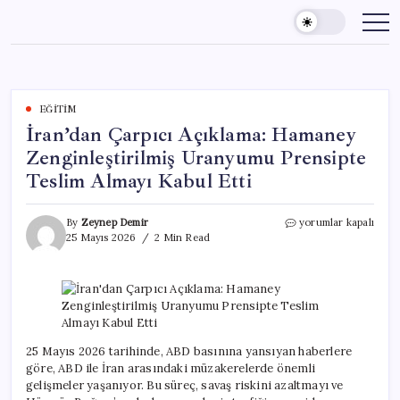
Skip
to
content
EĞITIM
İran’dan Çarpıcı Açıklama: Hamaney
Zenginleştirilmiş Uranyumu Prensipte
Teslim Almayı Kabul Etti
İran’dan
By
Zeynep Demir
yorumlar kapalı
Çarpıcı
25 Mayıs 2026
2 Min Read
Açıklama:
Hamaney
Zenginleştirilmiş
Uranyumu
Prensipte
Teslim
Almayı
25 Mayıs 2026 tarihinde, ABD basınına yansıyan haberlere
Kabul
göre, ABD ile İran arasındaki müzakerelerde önemli
Etti
gelişmeler yaşanıyor. Bu süreç, savaş riskini azaltmayı ve
için