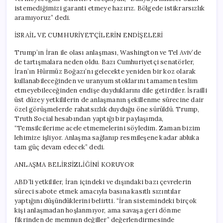
istemediğimizi garanti etmeye hazırız. Bölgede istikrarsızlık
aramıyoruz” dedi.
İSRAİL VE CUMHURİYETÇİLERİN ENDİŞELERİ
Trump’ın İran ile olası anlaşması, Washington ve Tel Aviv’de
de tartışmalara neden oldu. Bazı Cumhuriyetçi senatörler,
İran’ın Hürmüz Boğazı’nı gelecekte yeniden bir koz olarak
kullanabileceğinden ve uranyum stoklarını tamamen teslim
etmeyebileceğinden endişe duyduklarını dile getirdiler. İsrailli
üst düzey yetkililerin de anlaşmanın şekillenme sürecine dair
özel görüşmelerde rahatsızlık duyduğu öne sürüldü. Trump,
Truth Social hesabından yaptığı bir paylaşımda,
“Temsilcilerime acele etmemelerini söyledim. Zaman bizim
lehimize işliyor. Anlaşma sağlanıp resmileşene kadar abluka
tam güç devam edecek” dedi.
ANLAŞMA BELİRSİZLİĞİNİ KORUYOR
ABD’li yetkililer, İran içindeki ve dışındaki bazı çevrelerin
süreci sabote etmek amacıyla basına kasıtlı sızıntılar
yaptığını düşündüklerini belirtti. “İran sistemindeki birçok
kişi anlaşmadan hoşlanmıyor, ama savaşa geri dönme
fikrinden de memnun değiller” değerlendirmesinde