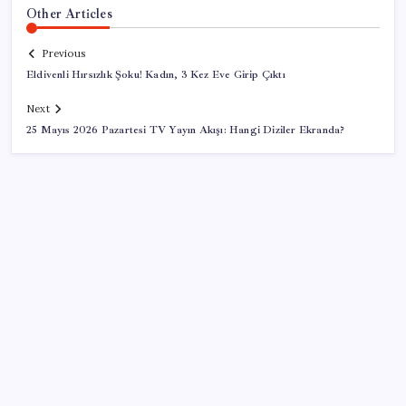
Other Articles
Previous
Eldivenli Hırsızlık Şoku! Kadın, 3 Kez Eve Girip Çıktı
Next
25 Mayıs 2026 Pazartesi TV Yayın Akışı: Hangi Diziler Ekranda?
SON YAZILAR
İçeride TMO desteği, dışarıda ‘Karadeniz’ krizi fiyatı
artırıyor! Buğdayda rekor karşılık buldu