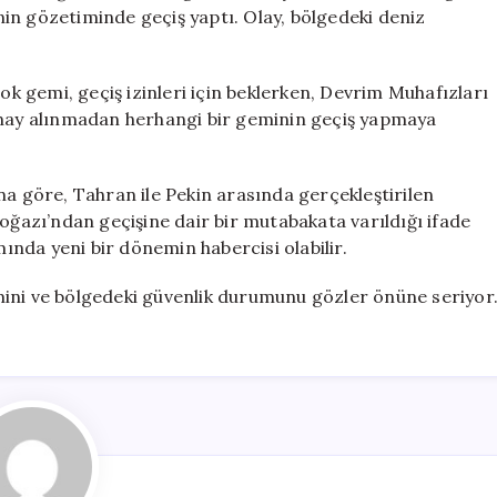
Geçti”
in gözetiminde geçiş yaptı. Olay, bölgedeki deniz
için
 gemi, geçiş izinleri için beklerken, Devrim Muhafızları
“Onay alınmadan herhangi bir geminin geçiş yapmaya
na göre, Tahran ile Pekin arasında gerçekleştirilen
azı’ndan geçişine dair bir mutabakata varıldığı ifade
mında yeni bir dönemin habercisi olabilir.
mini ve bölgedeki güvenlik durumunu gözler önüne seriyor