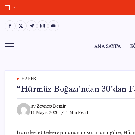
Skip
-
to
content
https://www.facebook.com/
https://twitter.com/
https://t.me/
https://www.instagram.com/
https://youtube.com/
ANA SAYFA
E
HABER
“Hürmüz Boğazı’ndan 30’dan F
By
Zeynep Demir
14 Mayıs 2026
1 Min Read
İran devlet televizyonunun duyurusuna göre, Hürm