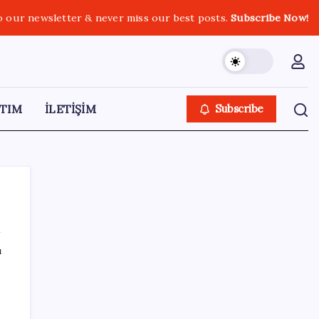
o our newsletter & never miss our best posts.
Subscribe Now!
TIM
İLETİŞİM
Subscribe
ı
SON YAZILAR
İçeride TMO desteği, dışarıda ‘Karadeniz’
krizi fiyatı artırıyor! Buğdayda rekor karşılık