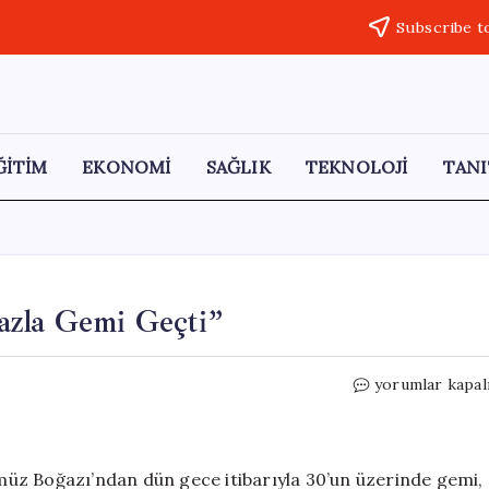
Subscribe t
ĞİTİM
EKONOMİ
SAĞLIK
TEKNOLOJİ
TANI
azla Gemi Geçti”
“Hürmüz
yorumlar kapal
Boğazı’ndan
30’dan
Fazla
Gemi
üz Boğazı’ndan dün gece itibarıyla 30’un üzerinde gemi,