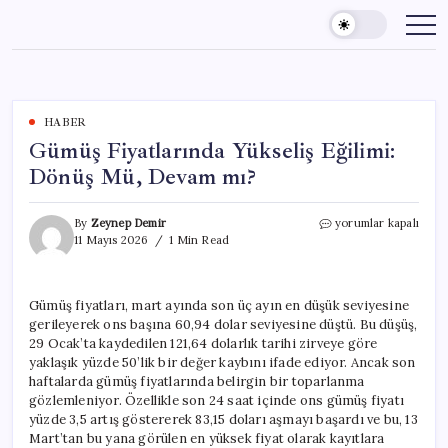
Skip
to
content
HABER
Gümüş Fiyatlarında Yükseliş Eğilimi:
Dönüş Mü, Devam mı?
Gümüş
By
Zeynep Demir
yorumlar kapalı
Fiyatlarında
11 Mayıs 2026
1 Min Read
Yükseliş
Eğilimi:
Dönüş
Gümüş fiyatları, mart ayında son üç ayın en düşük seviyesine
Mü,
gerileyerek ons başına 60,94 dolar seviyesine düştü. Bu düşüş,
Devam
mı?
29 Ocak’ta kaydedilen 121,64 dolarlık tarihi zirveye göre
için
yaklaşık yüzde 50’lik bir değer kaybını ifade ediyor. Ancak son
haftalarda gümüş fiyatlarında belirgin bir toparlanma
gözlemleniyor. Özellikle son 24 saat içinde ons gümüş fiyatı
yüzde 3,5 artış göstererek 83,15 doları aşmayı başardı ve bu, 13
Mart’tan bu yana görülen en yüksek fiyat olarak kayıtlara