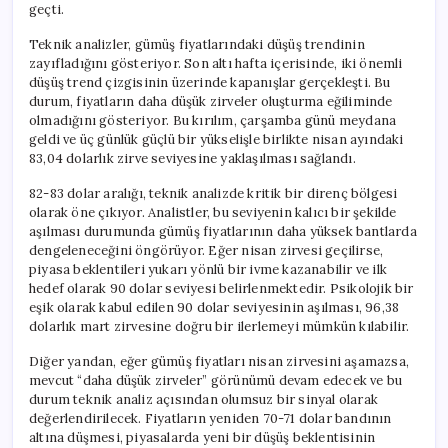
geçti.
Teknik analizler, gümüş fiyatlarındaki düşüş trendinin
zayıfladığını gösteriyor. Son altı hafta içerisinde, iki önemli
düşüş trend çizgisinin üzerinde kapanışlar gerçekleşti. Bu
durum, fiyatların daha düşük zirveler oluşturma eğiliminde
olmadığını gösteriyor. Bu kırılım, çarşamba günü meydana
geldi ve üç günlük güçlü bir yükselişle birlikte nisan ayındaki
83,04 dolarlık zirve seviyesine yaklaşılması sağlandı.
82-83 dolar aralığı, teknik analizde kritik bir direnç bölgesi
olarak öne çıkıyor. Analistler, bu seviyenin kalıcı bir şekilde
aşılması durumunda gümüş fiyatlarının daha yüksek bantlarda
dengeleneceğini öngörüyor. Eğer nisan zirvesi geçilirse,
piyasa beklentileri yukarı yönlü bir ivme kazanabilir ve ilk
hedef olarak 90 dolar seviyesi belirlenmektedir. Psikolojik bir
eşik olarak kabul edilen 90 dolar seviyesinin aşılması, 96,38
dolarlık mart zirvesine doğru bir ilerlemeyi mümkün kılabilir.
Diğer yandan, eğer gümüş fiyatları nisan zirvesini aşamazsa,
mevcut “daha düşük zirveler” görünümü devam edecek ve bu
durum teknik analiz açısından olumsuz bir sinyal olarak
değerlendirilecek. Fiyatların yeniden 70-71 dolar bandının
altına düşmesi, piyasalarda yeni bir düşüş beklentisinin