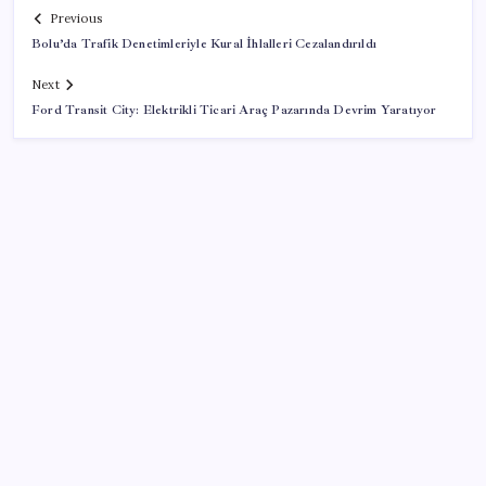
Previous
Bolu’da Trafik Denetimleriyle Kural İhlalleri Cezalandırıldı
Next
Ford Transit City: Elektrikli Ticari Araç Pazarında Devrim Yaratıyor
SON YAZILAR
Hazine nakit gerçekleşmeleri 395,7 milyar TL açık
verdi
Katlanabilir telefonda incelik yarışı kızıştı: HONOR
Magic V6 Türkiye’de