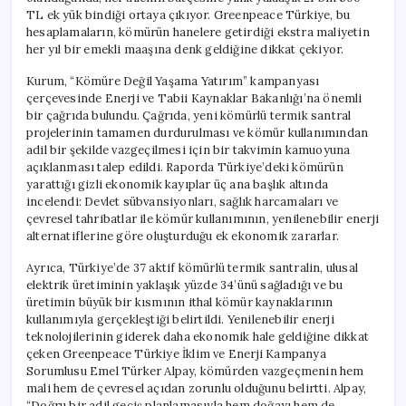
için
TL ek yük bindiği ortaya çıkıyor. Greenpeace Türkiye, bu
hesaplamaların, kömürün hanelere getirdiği ekstra maliyetin
her yıl bir emekli maaşına denk geldiğine dikkat çekiyor.
Kurum, “Kömüre Değil Yaşama Yatırım” kampanyası
çerçevesinde Enerji ve Tabii Kaynaklar Bakanlığı’na önemli
bir çağrıda bulundu. Çağrıda, yeni kömürlü termik santral
projelerinin tamamen durdurulması ve kömür kullanımından
adil bir şekilde vazgeçilmesi için bir takvimin kamuoyuna
açıklanması talep edildi. Raporda Türkiye’deki kömürün
yarattığı gizli ekonomik kayıplar üç ana başlık altında
incelendi: Devlet sübvansiyonları, sağlık harcamaları ve
çevresel tahribatlar ile kömür kullanımının, yenilenebilir enerji
alternatiflerine göre oluşturduğu ek ekonomik zararlar.
Ayrıca, Türkiye’de 37 aktif kömürlü termik santralin, ulusal
elektrik üretiminin yaklaşık yüzde 34’ünü sağladığı ve bu
üretimin büyük bir kısmının ithal kömür kaynaklarının
kullanımıyla gerçekleştiği belirtildi. Yenilenebilir enerji
teknolojilerinin giderek daha ekonomik hale geldiğine dikkat
çeken Greenpeace Türkiye İklim ve Enerji Kampanya
Sorumlusu Emel Türker Alpay, kömürden vazgeçmenin hem
mali hem de çevresel açıdan zorunlu olduğunu belirtti. Alpay,
“Doğru bir adil geçiş planlamasıyla hem doğayı hem de