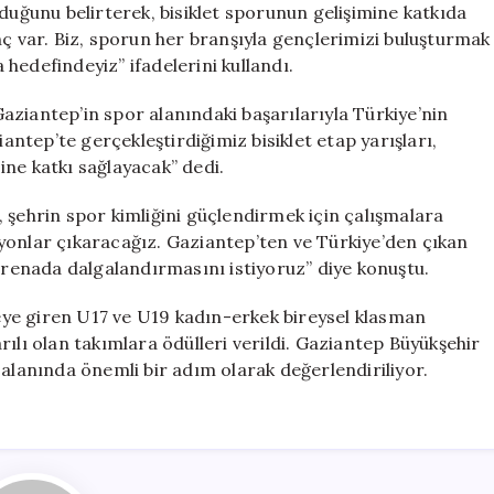
lduğunu belirterek, bisiklet sporunun gelişimine katkıda
nç var. Biz, sporun her branşıyla gençlerimizi buluşturmak
a hedefindeyiz” ifadelerini kullandı.
ziantep’in spor alanındaki başarılarıyla Türkiye’nin
iantep’te gerçekleştirdiğimiz bisiklet etap yarışları,
ne katkı sağlayacak” dedi.
 şehrin spor kimliğini güçlendirmek için çalışmalara
yonlar çıkaracağız. Gaziantep’ten ve Türkiye’den çıkan
 arenada dalgalandırmasını istiyoruz” diye konuştu.
ye giren U17 ve U19 kadın-erkek bireysel klasman
ılı olan takımlara ödülleri verildi. Gaziantep Büyükşehir
 alanında önemli bir adım olarak değerlendiriliyor.