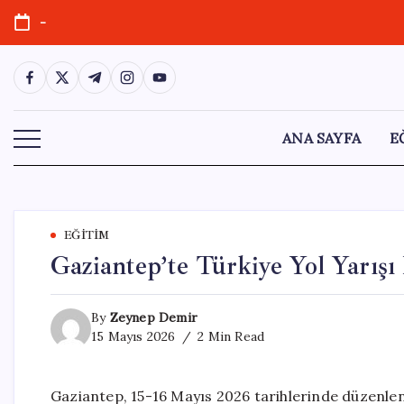
Skip
-
to
content
https://www.facebook.com/
https://twitter.com/
https://t.me/
https://www.instagram.com/
https://youtube.com/
ANA SAYFA
E
EĞITIM
Gaziantep’te Türkiye Yol Yarışı
By
Zeynep Demir
15 Mayıs 2026
2 Min Read
Gaziantep, 15-16 Mayıs 2026 tarihlerinde düzenlene