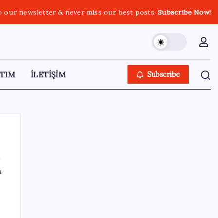
o our newsletter & never miss our best posts.
Subscribe Now!
TIM
İLETİŞİM
Subscribe
ı
SON YAZILAR
SpaceX roketi Ay’a düştü