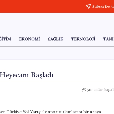
Subscribe t
ĞİTİM
EKONOMİ
SAĞLIK
TEKNOLOJİ
TANI
 Heyecanı Başladı
Gaziantep’te
yorumlar kapal
Türkiye
Yol
Yarışı
Heyecanı
n Türkiye Yol Yarışı ile spor tutkunlarını bir araya