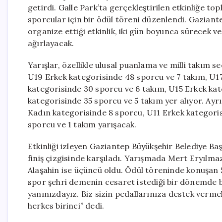
getirdi. Galle Park’ta gerçekleştirilen etkinliğe t
sporcular için bir ödül töreni düzenlendi. Gaziante
organize ettiği etkinlik, iki gün boyunca sürecek 
ağırlayacak.
Yarışlar, özellikle ulusal puanlama ve milli takım
U19 Erkek kategorisinde 48 sporcu ve 7 takım, U17
kategorisinde 30 sporcu ve 6 takım, U15 Erkek kat
kategorisinde 35 sporcu ve 5 takım yer alıyor. Ayr
Kadın kategorisinde 8 sporcu, U11 Erkek kategoris
sporcu ve 1 takım yarışacak.
Etkinliği izleyen Gaziantep Büyükşehir Belediye B
finiş çizgisinde karşıladı. Yarışmada Mert Eryılm
Alaşahin ise üçüncü oldu. Ödül töreninde konuşan 
spor şehri demenin cesaret istediği bir dönemde bu
yanınızdayız. Biz sizin pedallarınıza destek verm
herkes birinci” dedi.