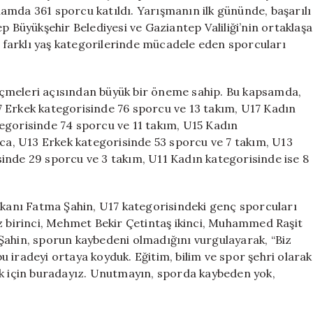
Başladı
oplamda 361 sporcu katıldı. Yarışmanın ilk gününde, başarılı
için
p Büyükşehir Belediyesi ve Gaziantep Valiliği’nin ortaklaşa
ve farklı yaş kategorilerinde mücadele eden sporcuları
 seçmeleri açısından büyük bir öneme sahip. Bu kapsamda,
 Erkek kategorisinde 76 sporcu ve 13 takım, U17 Kadın
egorisinde 74 sporcu ve 11 takım, U15 Kadın
ıca, U13 Erkek kategorisinde 53 sporcu ve 7 takım, U13
inde 29 sporcu ve 3 takım, U11 Kadın kategorisinde ise 8
aşkanı Fatma Şahin, U17 kategorisindeki genç sporcuları
az birinci, Mehmet Bekir Çetintaş ikinci, Muhammed Raşit
Şahin, sporun kaybedeni olmadığını vurgulayarak, “Biz
 iradeyi ortaya koyduk. Eğitim, bilim ve spor şehri olarak
ek için buradayız. Unutmayın, sporda kaybeden yok,