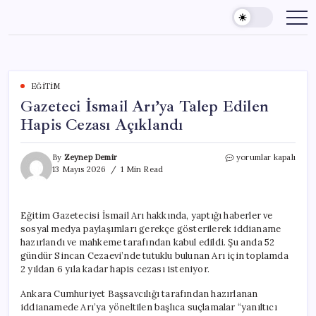
Skip
to
content
EĞITIM
Gazeteci İsmail Arı’ya Talep Edilen
Hapis Cezası Açıklandı
Gazeteci
By
Zeynep Demir
yorumlar kapalı
İsmail
13 Mayıs 2026
1 Min Read
Arı’ya
Talep
Edilen
Eğitim Gazetecisi İsmail Arı hakkında, yaptığı haberler ve
Hapis
sosyal medya paylaşımları gerekçe gösterilerek iddianame
Cezası
Açıklandı
hazırlandı ve mahkeme tarafından kabul edildi. Şu anda 52
için
gündür Sincan Cezaevi’nde tutuklu bulunan Arı için toplamda
2 yıldan 6 yıla kadar hapis cezası isteniyor.
Ankara Cumhuriyet Başsavcılığı tarafından hazırlanan
iddianamede Arı’ya yöneltilen başlıca suçlamalar “yanıltıcı