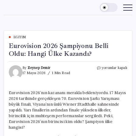
Skip
to
content
EĞITIM
Eurovision 2026 Şampiyonu Belli
Oldu: Hangi Ülke Kazandı?
Eurovision
By
Zeynep Demir
yorumlar kapalı
2026
17 Mayıs 2026
1 Min Read
Şampiyonu
Belli
Oldu:
Eurovision 2026’nın kazananı merakla bekleniyordu. 17 Mayıs
Hangi
2026 tarihinde gerçekleşen 70. Eurovision Şarkı Yarışması
Ülke
Kazandı?
büyük finali, Viyana’nın ünlü Wiener Stadthalle sahnesinde
için
yapıldı. Yarı finallerin ardından finale yükselen ülkeler,
birincilik için muhteşem performanslar sergiledi. Peki,
Eurovision 2026’nın birincisi kim oldu? Şampiyon ülke
hangisi?