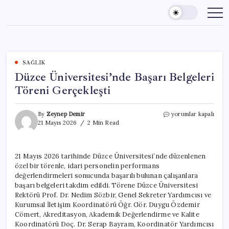
Skip
to
content
SAĞLIK
Düzce Üniversitesi’nde Başarı Belgeleri
Töreni Gerçekleşti
Düzce
By
Zeynep Demir
yorumlar kapalı
Üniversitesi’nde
21 Mayıs 2026
2 Min Read
Başarı
Belgeleri
Töreni
21 Mayıs 2026 tarihinde Düzce Üniversitesi’nde düzenlenen
Gerçekleşti
özel bir törenle, idari personelin performans
için
değerlendirmeleri sonucunda başarılı bulunan çalışanlara
başarı belgeleri takdim edildi. Törene Düzce Üniversitesi
Rektörü Prof. Dr. Nedim Sözbir, Genel Sekreter Yardımcısı ve
Kurumsal İletişim Koordinatörü Öğr. Gör. Duygu Özdemir
Cömert, Akreditasyon, Akademik Değerlendirme ve Kalite
Koordinatörü Doç. Dr. Serap Bayram, Koordinatör Yardımcısı