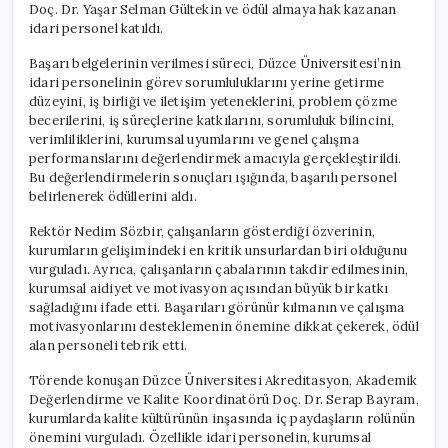
Doç. Dr. Yaşar Selman Gültekin ve ödül almaya hak kazanan
idari personel katıldı.
Başarı belgelerinin verilmesi süreci, Düzce Üniversitesi’nin
idari personelinin görev sorumluluklarını yerine getirme
düzeyini, iş birliği ve iletişim yeteneklerini, problem çözme
becerilerini, iş süreçlerine katkılarını, sorumluluk bilincini,
verimliliklerini, kurumsal uyumlarını ve genel çalışma
performanslarını değerlendirmek amacıyla gerçekleştirildi.
Bu değerlendirmelerin sonuçları ışığında, başarılı personel
belirlenerek ödüllerini aldı.
Rektör Nedim Sözbir, çalışanların gösterdiği özverinin,
kurumların gelişimindeki en kritik unsurlardan biri olduğunu
vurguladı. Ayrıca, çalışanların çabalarının takdir edilmesinin,
kurumsal aidiyet ve motivasyon açısından büyük bir katkı
sağladığını ifade etti. Başarıları görünür kılmanın ve çalışma
motivasyonlarını desteklemenin önemine dikkat çekerek, ödül
alan personeli tebrik etti.
Törende konuşan Düzce Üniversitesi Akreditasyon, Akademik
Değerlendirme ve Kalite Koordinatörü Doç. Dr. Serap Bayram,
kurumlarda kalite kültürünün inşasında iç paydaşların rolünün
önemini vurguladı. Özellikle idari personelin, kurumsal