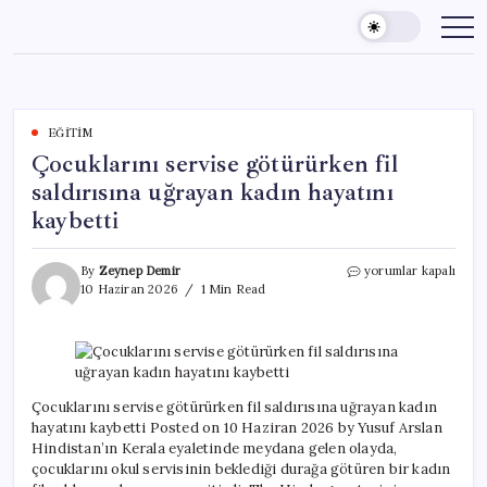
Skip
to
content
EĞITIM
Çocuklarını servise götürürken fil
saldırısına uğrayan kadın hayatını
kaybetti
Çocuklarını
By
Zeynep Demir
yorumlar kapalı
servise
10 Haziran 2026
1 Min Read
götürürken
fil
saldırısına
uğrayan
kadın
hayatını
Çocuklarını servise götürürken fil saldırısına uğrayan kadın
kaybetti
hayatını kaybetti Posted on 10 Haziran 2026 by Yusuf Arslan
için
Hindistan’ın Kerala eyaletinde meydana gelen olayda,
çocuklarını okul servisinin beklediği durağa götüren bir kadın