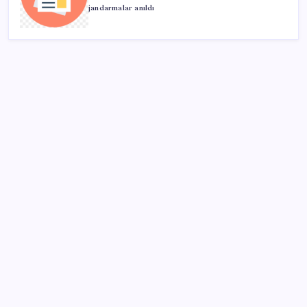
jandarmalar anıldı
SON YAZILAR
İçeride TMO desteği, dışarıda ‘Karadeniz’ krizi fiyatı
artırıyor! Buğdayda rekor karşılık buldu
Airbnb, ürün geliştirme süreçlerinde yapay zekayı
kullanıyor
Gökhan Günaydın: ‘Seçimden kaçmasınlar. Sokağa
çıksınlar, görelim onları’