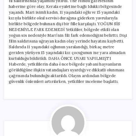
fil saldırısında yaşamını yitirdi. The Hindu gazetesinin
haberine göre olay, Kerala eyaletine bağlı Idukki bölgesinde
yaşandı. Mari isimli kadın, 11 yaşındaki oğlu ve 15 yaşındaki
kızıyla birlikte okul servisi durağına giderken yavrularıyla
birlikte bölgede bulunan dişi bir fille karşılaştı. YOĞUN SİS
NEDENİYLE FARK EDEMEDİ Yetkililer, bölgede etkili olan
yoğun sis nedeniyle Mari’nin fili fark edemediğini belirtti. Dişi
filin saldırısına uğrayan kadın olay yerinde hayatını kaybetti.
Saldırıda 11 yaşındaki oğlunun yaralandığı, birkaç metre
geriden yürüyen 15 yaşındaki kız çocuğunun ise yara almadan
kurtulduğu bildirildi. DAHA ÖNCE UYARI YAPILMIŞTI
Haberde, yetkililerin daha önce bölgede yabani hayvanların
görüldüğüne ilişkin vatandaşları uyardığı ve dikkatli olunması
çağrısında bulunduğu aktarıldı. Olayın ardından bölgede
güvenlik önlemleri artırılırken, yetkililer inceleme başlattı.