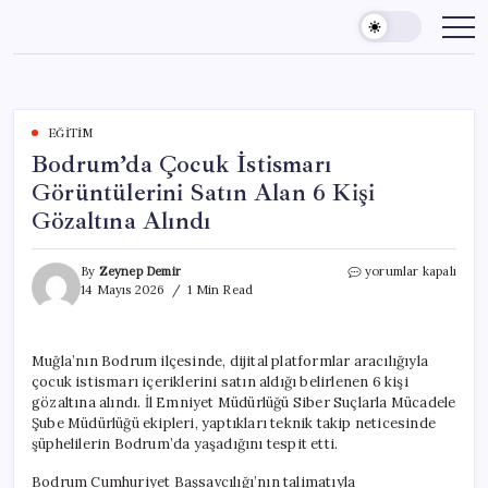
Skip
to
content
EĞITIM
Bodrum’da Çocuk İstismarı
Görüntülerini Satın Alan 6 Kişi
Gözaltına Alındı
Bodrum’da
By
Zeynep Demir
yorumlar kapalı
Çocuk
14 Mayıs 2026
1 Min Read
İstismarı
Görüntülerini
Satın
Muğla’nın Bodrum ilçesinde, dijital platformlar aracılığıyla
Alan
çocuk istismarı içeriklerini satın aldığı belirlenen 6 kişi
6
Kişi
gözaltına alındı. İl Emniyet Müdürlüğü Siber Suçlarla Mücadele
Gözaltına
Şube Müdürlüğü ekipleri, yaptıkları teknik takip neticesinde
Alındı
şüphelilerin Bodrum’da yaşadığını tespit etti.
için
Bodrum Cumhuriyet Başsavcılığı’nın talimatıyla