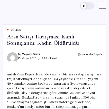
Skip
to
content
EĞITIM
Arsa Satışı Tartışması Kanlı
Sonuçlandı: Kadın Öldürüldü
Arsa
By
Zeynep Demir
yorumlar kapalı
Satışı
15 Mayıs 2026
2 Min Read
Tartışması
Kanlı
Sonuçlandı:
Antalya’nın Kepez ilçesinde yaşanan bir arsa satışı tartışması,
Kadın
trajik bir cinayetle sonuçlandı. 63 yaşındaki Ömer A., yeğeni
Öldürüldü
için
40 yaşındaki Amine Bozkurt’a, arsa satış fiyatı konusunda
çıkan tartışmanın ardından tabancayla 4 el ateş ederek
öldürdü. Olayın detaylarına göre, Amine Bozkurt ve dayısı
arasında, Bozkurt’a ait arsanın satışında 1 milyon 800 bin
TL’ye anlaşma sağlanmıştı. Ancak notere geldiklerinde,
Bozkurt’un 2 milyon 500 bin TL talep etmesi, gerginlik