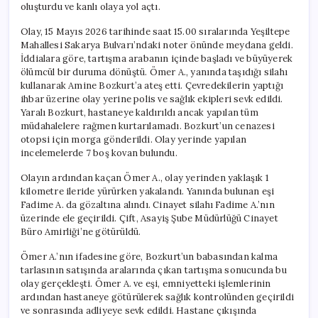
oluşturdu ve kanlı olaya yol açtı.
Olay, 15 Mayıs 2026 tarihinde saat 15.00 sıralarında Yeşiltepe
Mahallesi Sakarya Bulvarı’ndaki noter önünde meydana geldi.
İddialara göre, tartışma arabanın içinde başladı ve büyüyerek
ölümcül bir duruma dönüştü. Ömer A., yanında taşıdığı silahı
kullanarak Amine Bozkurt’a ateş etti. Çevredekilerin yaptığı
ihbar üzerine olay yerine polis ve sağlık ekipleri sevk edildi.
Yaralı Bozkurt, hastaneye kaldırıldı ancak yapılan tüm
müdahalelere rağmen kurtarılamadı. Bozkurt’un cenazesi
otopsi için morga gönderildi. Olay yerinde yapılan
incelemelerde 7 boş kovan bulundu.
Olayın ardından kaçan Ömer A., olay yerinden yaklaşık 1
kilometre ileride yürürken yakalandı. Yanında bulunan eşi
Fadime A. da gözaltına alındı. Cinayet silahı Fadime A.’nın
üzerinde ele geçirildi. Çift, Asayiş Şube Müdürlüğü Cinayet
Büro Amirliği’ne götürüldü.
Ömer A.’nın ifadesine göre, Bozkurt’un babasından kalma
tarlasının satışında aralarında çıkan tartışma sonucunda bu
olay gerçekleşti. Ömer A. ve eşi, emniyetteki işlemlerinin
ardından hastaneye götürülerek sağlık kontrolünden geçirildi
ve sonrasında adliyeye sevk edildi. Hastane çıkışında