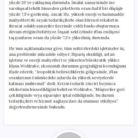
yüzde 20’ye yaklaşmış durumda. İmalat sanayisinde ise
varoluşsal tehdit hisseden şirketlerin oranı hafif bir düşüşle
yüzde 7,5’e gerilemiş. Ancak Ifo, yüksek enerji ve hammadde
maliyetleri ile Asyalı tedarikçilerle olan küresel rekabetin
ihracat odaklı sanayiler üzerinde ciddi baskı oluşturmaya
devam ettiğini belirtiyor. İnşaat sektöründe iflas endişesi
taşıyanların oranı da yüzde 7,3’e yükselmiş durumda.
Ifo’nun açıklamalarına göre, tüm sektörlerdeki işletmeler üç
ana problemle mücadele ediyor: Sipariş eksikliği, artan
işletme ve enerji maliyetleri ve yükselen bürokratik yükler.
Klaus Wohlrabe, ekonomik durumun gerginliğini koruduğunu
ifade ederek, “Jeopolitik belirsizliklerin gölgesinde, iflas
oranlarının önümüzdeki aylarda da yüksek seviyelerde
kalması muhtemel.” dedi. Krizin tedarik zinciri boyunca
etkilerinin hissedildiğini belirten Wohlrabe, “Müşteriler geri
çekildiğinde veya siparişler iptal edildiğinde, bu durum
tedarikçileri ve hizmet sağlayıcıları da olumsuz etkiliyor.”
değerlendirmesinde bulundu.