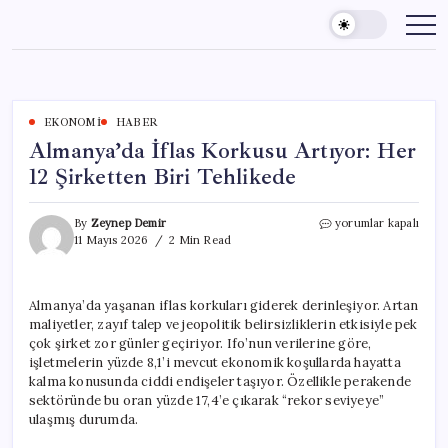
Skip
to
content
EKONOMI
HABER
Almanya’da İflas Korkusu Artıyor: Her
12 Şirketten Biri Tehlikede
Almanya’da
By
Zeynep Demir
yorumlar kapalı
İflas
11 Mayıs 2026
2 Min Read
Korkusu
Artıyor:
Her
Almanya’da yaşanan iflas korkuları giderek derinleşiyor. Artan
12
maliyetler, zayıf talep ve jeopolitik belirsizliklerin etkisiyle pek
Şirketten
Biri
çok şirket zor günler geçiriyor. Ifo’nun verilerine göre,
Tehlikede
işletmelerin yüzde 8,1’i mevcut ekonomik koşullarda hayatta
için
kalma konusunda ciddi endişeler taşıyor. Özellikle perakende
sektöründe bu oran yüzde 17,4’e çıkarak “rekor seviyeye”
ulaşmış durumda.