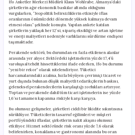
Ifo Anketler Merkezi Müdürü Klaus Wohlrabe, Almanya’daki
şirketlerin ağır ekonomik baskılar altında olduğunu
vurgularken, “Jeopolitik belirsizliklerin etkisiyle iflas
oranlarının önümüzdeki dönemde yüksek kalmaya devam
etmesi olası.” şeklinde konuştu. Yapılan ankete katılan
şirketlerin yaklaşık her 12’si, sipariş eksikliği ve artan işletme
ve enerji maliyetleri nedeniyle varlıklarını sürdürme endişesi
taşımaktadır.
Perakende sektörü, bu durumdan en fazla etkilenen alanlar
arasında yer alıyor. Sektördeki işletmelerin yüzde 17,4’ü
varoluşsal tehdit hissettiklerini ifade ederken, Ifo bu durumu
“yeni bir rekor” olarak nitelendiriyor. Tüketici
harcamalarındaki azalma, hızla büyüyen çevrimiçi ticaret ve
yurt dışında bulunan düşük maliyetli tedarikçilerin baskısı,
geleneksel perakendecilerin karşılaştığı zorlukları artırıyor.
Toptan ve perakende dahil tüm ticari işletmelerin ise yüzde
1,6’sı tamamen kapanma riskiyle karşı karşıya.
Bu olumsuz gelişmeler, şirketleri ciddi bir likidite sıkıntısına
sürüklüyor. Tüketicilerin tasarruf eğilimleri ve müşteri
portföyündeki iflaslar, şirketlerin nakit akışını olumsuz
etkiliyor. Hizmet sektöründe risk oranı yüzde 7,6 olarak
belirlenirken, konaklama ve gastronomi alanında bu oran