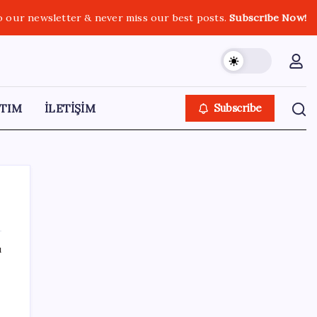
o our newsletter & never miss our best posts.
Subscribe Now!
TIM
İLETİŞİM
Subscribe
ı
SON YAZILAR
Airbnb, ürün geliştirme süreçlerinde yapay
zekayı kullanıyor