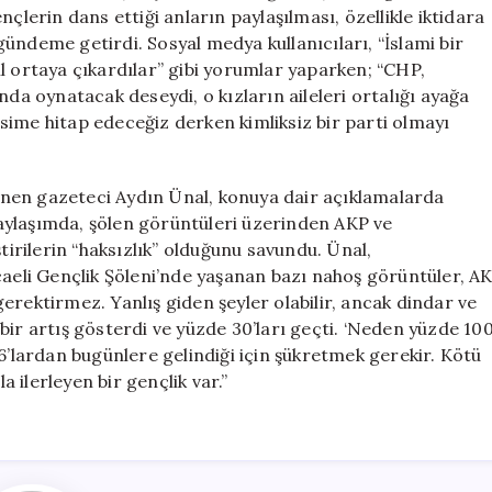
için
çlerin dans ettiği anların paylaşılması, özellikle iktidara
ündeme getirdi. Sosyal medya kullanıcıları, “İslami bir
esil ortaya çıkardılar” gibi yorumlar yaparken; “CHP,
nda oynatacak deseydi, o kızların aileleri ortalığı ayağa
kesime hitap edeceğiz derken kimliksiz bir parti olmayı
ilinen gazeteci Aydın Ünal, konuya dair açıklamalarda
aylaşımda, şölen görüntüleri üzerinden AKP ve
rilerin “haksızlık” olduğunu savundu. Ünal,
caeli Gençlik Şöleni’nde yaşanan bazı nahoş görüntüler, A
 gerektirmez. Yanlış giden şeyler olabilir, ancak dindar ve
bir artış gösterdi ve yüzde 30’ları geçti. ‘Neden yüzde 10
 6’lardan bugünlere gelindiği için şükretmek gerekir. Kötü
 ilerleyen bir gençlik var.”