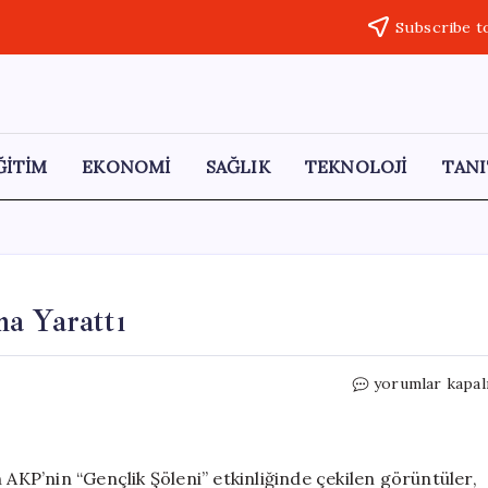
Subscribe t
ĞİTİM
EKONOMİ
SAĞLIK
TEKNOLOJİ
TANI
a Yarattı
AKP’nin
yorumlar kapal
Gençlik
Şöleni
Tartışma
Yarattı
 AKP’nin “Gençlik Şöleni” etkinliğinde çekilen görüntüler,