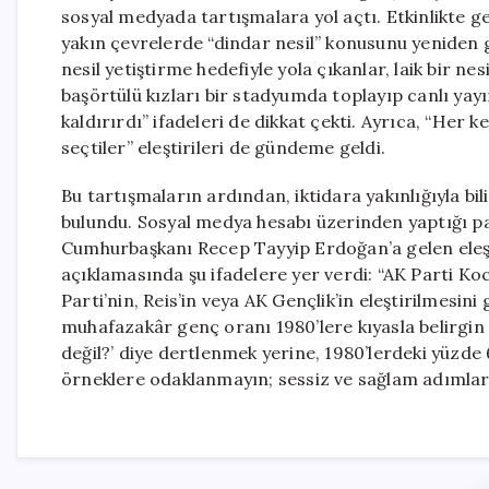
sosyal medyada tartışmalara yol açtı. Etkinlikte gen
yakın çevrelerde “dindar nesil” konusunu yeniden g
nesil yetiştirme hedefiyle yola çıkanlar, laik bir n
başörtülü kızları bir stadyumda toplayıp canlı yayı
kaldırırdı” ifadeleri de dikkat çekti. Ayrıca, “Her 
seçtiler” eleştirileri de gündeme geldi.
Bu tartışmaların ardından, iktidara yakınlığıyla b
bulundu. Sosyal medya hesabı üzerinden yaptığı p
Cumhurbaşkanı Recep Tayyip Erdoğan’a gelen eleşti
açıklamasında şu ifadelere yer verdi: “AK Parti Ko
Parti’nin, Reis’in veya AK Gençlik’in eleştirilmesini
muhafazakâr genç oranı 1980’lere kıyasla belirgin 
değil?’ diye dertlenmek yerine, 1980’lerdeki yüzde
örneklere odaklanmayın; sessiz ve sağlam adımlarla