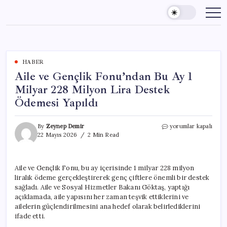
Skip
to
content
HABER
Aile ve Gençlik Fonu’ndan Bu Ay 1
Milyar 228 Milyon Lira Destek
Ödemesi Yapıldı
Aile
By
Zeynep Demir
yorumlar kapalı
ve
22 Mayıs 2026
2 Min Read
Gençlik
Fonu’ndan
Bu
Aile ve Gençlik Fonu, bu ay içerisinde 1 milyar 228 milyon
Ay
liralık ödeme gerçekleştirerek genç çiftlere önemli bir destek
1
Milyar
sağladı. Aile ve Sosyal Hizmetler Bakanı Göktaş, yaptığı
228
açıklamada, aile yapısını her zaman teşvik ettiklerini ve
Milyon
ailelerin güçlendirilmesini ana hedef olarak belirlediklerini
Lira
ifade etti.
Destek