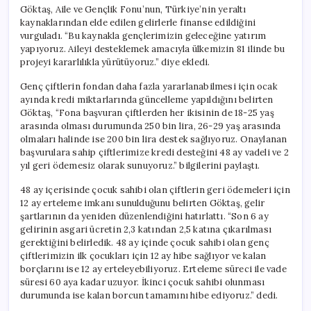
Ödemesi
Göktaş, Aile ve Gençlik Fonu’nun, Türkiye’nin yeraltı
Yapıldı
kaynaklarından elde edilen gelirlerle finanse edildiğini
için
vurguladı. “Bu kaynakla gençlerimizin geleceğine yatırım
yapıyoruz. Aileyi desteklemek amacıyla ülkemizin 81 ilinde bu
projeyi kararlılıkla yürütüyoruz.” diye ekledi.
Genç çiftlerin fondan daha fazla yararlanabilmesi için ocak
ayında kredi miktarlarında güncelleme yapıldığını belirten
Göktaş, “Fona başvuran çiftlerden her ikisinin de 18-25 yaş
arasında olması durumunda 250 bin lira, 26-29 yaş arasında
olmaları halinde ise 200 bin lira destek sağlıyoruz. Onaylanan
başvurulara sahip çiftlerimize kredi desteğini 48 ay vadeli ve 2
yıl geri ödemesiz olarak sunuyoruz.” bilgilerini paylaştı.
48 ay içerisinde çocuk sahibi olan çiftlerin geri ödemeleri için
12 ay erteleme imkanı sunulduğunu belirten Göktaş, gelir
şartlarının da yeniden düzenlendiğini hatırlattı. “Son 6 ay
gelirinin asgari ücretin 2,3 katından 2,5 katına çıkarılması
gerektiğini belirledik. 48 ay içinde çocuk sahibi olan genç
çiftlerimizin ilk çocukları için 12 ay hibe sağlıyor ve kalan
borçlarını ise 12 ay erteleyebiliyoruz. Erteleme süreci ile vade
süresi 60 aya kadar uzuyor. İkinci çocuk sahibi olunması
durumunda ise kalan borcun tamamını hibe ediyoruz.” dedi.