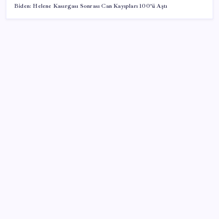
Biden: Helene Kasırgası Sonrası Can Kayıpları 100’ü Aştı
SON YAZILAR
Son Dakika… YENİ Parti’nin il başkanına gözaltı!
Yüzünüz sık sık kızarıyorsa dikkat! Rozasea
olabilirsiniz!
Dezenflasyon devam ediyor
Tutuklu komedyen Deniz Göktaş’tan esprili ‘birinci
ay’ mektubu: İki tane ‘tekzip’ etti, ‘kuyu tipi’ cezaevini
anlattı