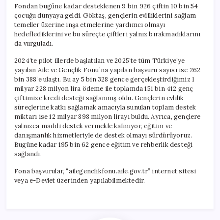
Fondan bugüne kadar desteklenen 9 bin 926 çiftin 10 bin 54
çocuğu dünyaya geldi. Göktaş, gençlerin evliliklerini sağlam
temeller üzerine inşa etmelerine yardımcı olmayı
hedeflediklerini ve bu süreçte çiftleri yalnız bırakmadıklarını
da vurguladı.
2024’te pilot illerde başlatılan ve 2025’te tüm Türkiye’ye
yayılan Aile ve Gençlik Fonu’na yapılan başvuru sayısı ise 262
bin 388’e ulaştı. Bu ay 5 bin 328 gence gerçekleştirdiğimiz 1
milyar 228 milyon lira ödeme ile toplamda 151 bin 412 genç
çiftimize kredi desteği sağlanmış oldu. Gençlerin evlilik
süreçlerine katkı sağlamak amacıyla sunulan toplam destek
miktarı ise 12 milyar 898 milyon lirayı buldu. Ayrıca, gençlere
yalnızca maddi destek vermekle kalmıyor, eğitim ve
danışmanlık hizmetleriyle de destek olmayı sürdürüyoruz.
Bugüne kadar 195 bin 62 gence eğitim ve rehberlik desteği
sağlandı.
Fona başvurular, “ailegenclikfonu.aile.gov.tr” internet sitesi
veya e-Devlet üzerinden yapılabilmektedir.