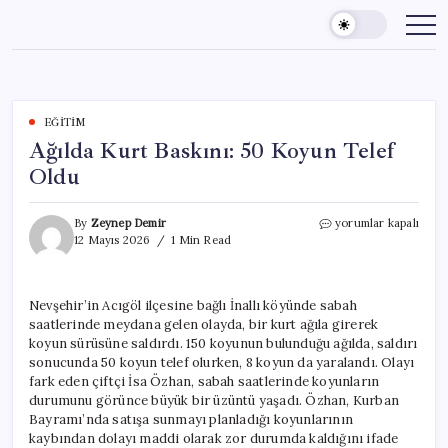
Skip
to
content
EĞITIM
Ağılda Kurt Baskını: 50 Koyun Telef
Oldu
Ağılda
By
Zeynep Demir
yorumlar kapalı
Kurt
12 Mayıs 2026
1 Min Read
Baskını:
50
Koyun
Nevşehir’in Acıgöl ilçesine bağlı İnallı köyünde sabah
Telef
saatlerinde meydana gelen olayda, bir kurt ağıla girerek
Oldu
için
koyun sürüsüne saldırdı. 150 koyunun bulunduğu ağılda, saldırı
sonucunda 50 koyun telef olurken, 8 koyun da yaralandı. Olayı
fark eden çiftçi İsa Özhan, sabah saatlerinde koyunların
durumunu görünce büyük bir üzüntü yaşadı. Özhan, Kurban
Bayramı’nda satışa sunmayı planladığı koyunlarının
kaybından dolayı maddi olarak zor durumda kaldığını ifade