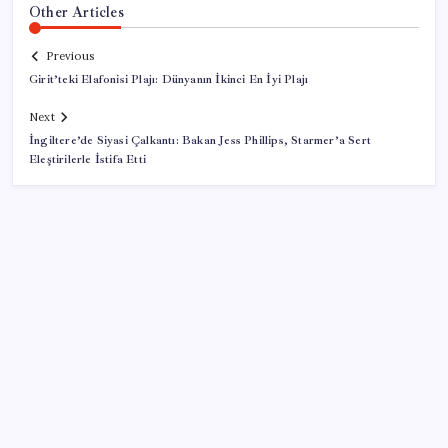
Other Articles
Previous
Girit’teki Elafonisi Plajı: Dünyanın İkinci En İyi Plajı
Next
İngiltere’de Siyasi Çalkantı: Bakan Jess Phillips, Starmer’a Sert
Eleştirilerle İstifa Etti
SON YAZILAR
İçeride TMO desteği, dışarıda ‘Karadeniz’ krizi fiyatı