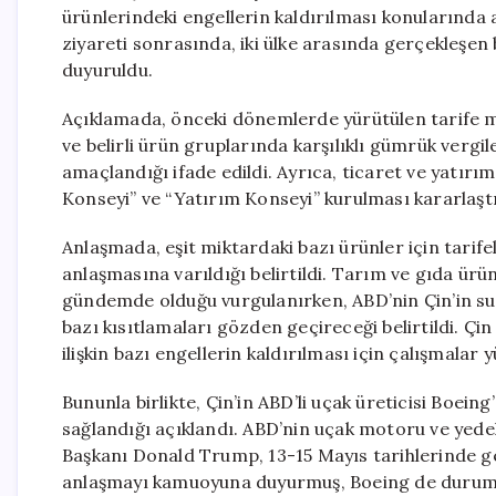
ürünlerindeki engellerin kaldırılması konularınd
ziyareti sonrasında, iki ülke arasında gerçekleşen
duyuruldu.
Açıklamada, önceki dönemlerde yürütülen tarife 
ve belirli ürün gruplarında karşılıklı gümrük vergi
amaçlandığı ifade edildi. Ayrıca, ticaret ve yatırım
Konseyi” ve “Yatırım Konseyi” kurulması kararlaştı
Anlaşmada, eşit miktardaki bazı ürünler için tarifel
anlaşmasına varıldığı belirtildi. Tarım ve gıda ürün
gündemde olduğu vurgulanırken, ABD’nin Çin’in su ür
bazı kısıtlamaları gözden geçireceği belirtildi. Çin
ilişkin bazı engellerin kaldırılması için çalışmalar y
Bununla birlikte, Çin’in ABD’li uçak üreticisi Boei
sağlandığı açıklandı. ABD’nin uçak motoru ve yedek
Başkanı Donald Trump, 13-15 Mayıs tarihlerinde ge
anlaşmayı kamuoyuna duyurmuş, Boeing de durum