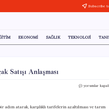
Subscribe t
ĞİTİM
EKONOMİ
SAĞLIK
TEKNOLOJİ
TANI
ak Satışı Anlaşması
ABD
yorumlar kapal
ve
Çin
Arasında
Tarihi
ir adım atarak, karşılıklı tarifelerin azaltılması ve tarım