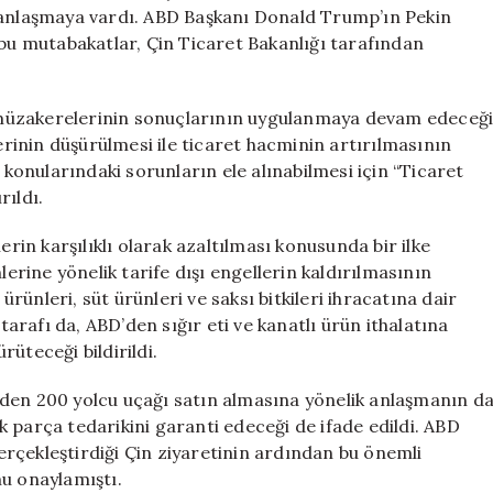
Uçak
a anlaşmaya vardı. ABD Başkanı Donald Trump’ın Pekin
Satışı
 bu mutabakatlar, Çin Ticaret Bakanlığı tarafından
Anlaşması
için
müzakerelerinin sonuçlarının uygulanmaya devam edeceğ
lerinin düşürülmesi ile ticaret hacminin artırılmasının
 konularındaki sorunların ele alınabilmesi için “Ticaret
rıldı.
erin karşılıklı olarak azaltılması konusunda bir ilke
lerine yönelik tarife dışı engellerin kaldırılmasının
ünleri, süt ürünleri ve saksı bitkileri ihracatına dair
 tarafı da, ABD’den sığır eti ve kanatlı ürün ithalatına
ürüteceği bildirildi.
ng’den 200 yolcu uçağı satın almasına yönelik anlaşmanın d
 parça tedarikini garanti edeceği de ifade edildi. ABD
rçekleştirdiği Çin ziyaretinin ardından bu önemli
u onaylamıştı.