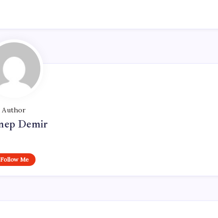
Author
nep Demir
Follow Me