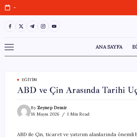
Skip
-
to
content
https://www.facebook.com/
https://twitter.com/
https://t.me/
https://www.instagram.com/
https://youtube.com/
ANA SAYFA
E
EĞITIM
ABD ve Çin Arasında Tarihi Uç
By
Zeynep Demir
16 Mayıs 2026
1 Min Read
ABD ile Çin, ticaret ve yatırım alanlarında önemli b