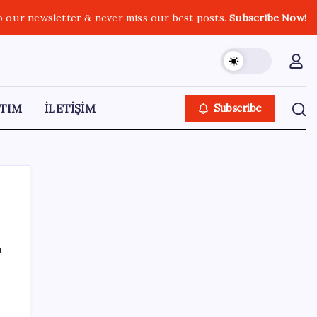
o our newsletter & never miss our best posts.
Subscribe Now!
TIM
İLETİŞİM
Subscribe
ı
SON YAZILAR
Gökhan Günaydın: ‘Seçimden kaçmasınlar.
Sokağa çıksınlar, görelim onları’