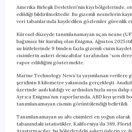
Amerika Birleşik Devletleri’nin kıyı bölgelerinde, 
edildiği bildirilmektedir. Bu gizemli nesnelerin kay
veri tabanlarında kaydedilen gözlemler güvenlik en
Küresel düzeyde tanımlanamayan uçan nesne (UFO)
bağımsız bir kuruluş olan Enigma, Ağustos 2025 iti
su kütlelerinde 9 binden fazla gizemli cisim kaydet
cisimlerin askeri denizaltılar tarafından “son dere
rapor edildiğini göstermekte.
Marine Technology News’ta yayımlanan verilere gö
şeridinin 8 kilometre yakınında gerçekleşti. Anali
üzerinde asılı kaldığı ve ardından hızla suya dalıp 
Ayrıca Enigma’nın raporlarında, ABD kıyı şeridi boy
tanımlanamayan cismin görüntülendiği belirtildi.
Tanımlanamayan su altı cisimleri en yoğun olarak K
tabanındaki istatistikler, Kaliforniya’da 389, Flori
Araştırmacılar, bu bölgelerdeki askeri üslerin ve 