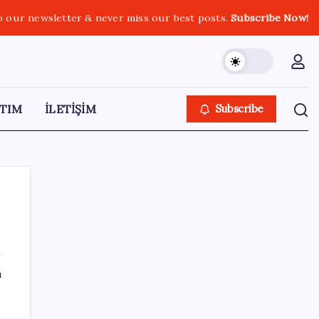
o our newsletter & never miss our best posts.
Subscribe Now!
TIM
İLETİŞİM
Subscribe
SON YAZILAR
ı
Airbnb, ürün geliştirme süreçlerinde yapay
zekayı kullanıyor