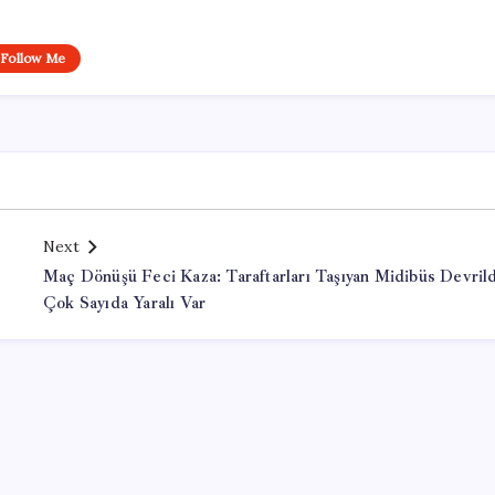
Follow Me
Next
Maç Dönüşü Feci Kaza: Taraftarları Taşıyan Midibüs Devrild
Çok Sayıda Yaralı Var
Office Lisans Satın Al