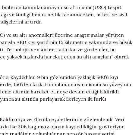
Altı
on binlerce tanımlanamayan su altı cismi (USO) tespit
Cisimleri:
nağı ve kimliği henüz netlik kazanmazken, askeri ve sivil
Tanımlanamaya
dişelerini artırdı.
Nesnelerin
Sayısı
 ve su altı anomalleri üzerine araştırmalar yürüten
Artıyor
barıyla ABD kıyı şeridinin 15 kilometre yakınında ve büyük
için
ti. Teknolojik sensörler, radarlar ve gözlemler, bu
ce yüksek hızlarda hareket eden su altı araçları” olarak
re, kaydedilen 9 bin gözlemden yaklaşık 500’ü kıyı
zlerde, 150’den fazla tanımlanamayan cismin su yüzeyinin
deniz altında hareket etmeye devam ettiği bildirildi.
unca su altında parlayarak ilerleyen iki farklı
aliforniya ve Florida eyaletlerinde gözlemlendi. Veri
da’da ise 306 bağımsız olayın kaydedildiğini gösteriyor.
deniz trafiğinin yoğunluğunun sensör hassasiyetini