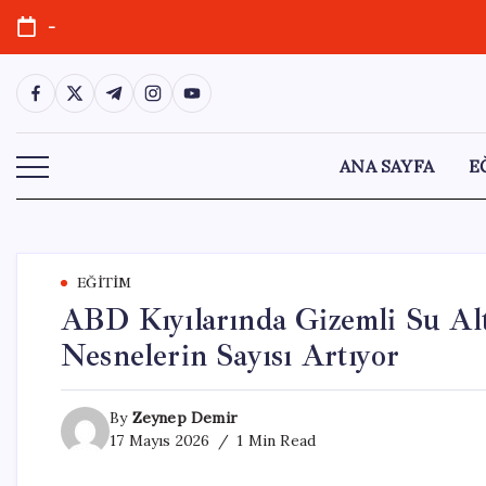
Skip
-
to
content
https://www.facebook.com/
https://twitter.com/
https://t.me/
https://www.instagram.com/
https://youtube.com/
ANA SAYFA
E
EĞITIM
ABD Kıyılarında Gizemli Su Al
Nesnelerin Sayısı Artıyor
By
Zeynep Demir
17 Mayıs 2026
1 Min Read