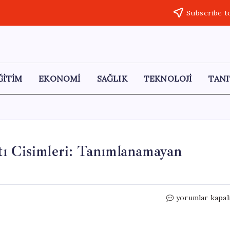
Subscribe t
ĞİTİM
EKONOMİ
SAĞLIK
TEKNOLOJİ
TANI
tı Cisimleri: Tanımlanamayan
ABD
yorumlar kapal
Kıyılarında
Gizemli
Su