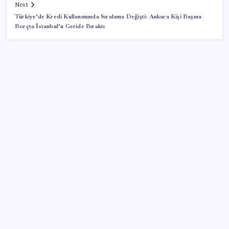
Next
Türkiye’de Kredi Kullanımında Sıralama Değişti: Ankara Kişi Başına
Borçta İstanbul’u Geride Bıraktı
SON YAZILAR
İçeride TMO desteği, dışarıda ‘Karadeniz’ krizi fiyatı
artırıyor! Buğdayda rekor karşılık buldu
Airbnb, ürün geliştirme süreçlerinde yapay zekayı
kullanıyor
Gökhan Günaydın: ‘Seçimden kaçmasınlar. Sokağa
çıksınlar, görelim onları’