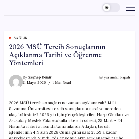
Skip
to
content
SAĞLIK
2026 MSÜ Tercih Sonuçlarının
Açıklanma Tarihi ve Öğrenme
Yöntemleri
2026
By
Zeynep Demir
yorumlar kapalı
MSÜ
11 Mayıs 2026
1 Min Read
Tercih
Sonuçlarının
Açıklanma
2026 MSÜ tercih sonuçları ne zaman açıklanacak? Milli
Tarihi
Savunma Üniversitesi tercih sonuçlarına nasıl ve nereden
ve
Öğrenme
ulaşabilirsiniz? 2026 yılı için gerçekleştirilen Harp Okulları ve
Yöntemleri
Astsubay Meslek Yüksekokulları tercih süreci, 25 Mart – 24
için
Nisan tarihleri arasında tamamlandı. Adaylar, tercih
işlemlerini 24 Nisan 2026 Cuma günü saat 23.59’a kadar
gerçekleştirdi. Şimdi, gözler sonuçların açıklanacağı tarihe