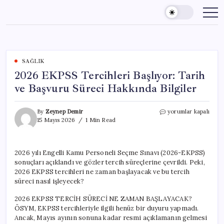
Skip
to
content
SAĞLIK
2026 EKPSS Tercihleri Başlıyor: Tarih
ve Başvuru Süreci Hakkında Bilgiler
2026
By
Zeynep Demir
yorumlar kapalı
EKPSS
15 Mayıs 2026
1 Min Read
Tercihleri
Başlıyor:
Tarih
2026 yılı Engelli Kamu Personeli Seçme Sınavı (2026-EKPSS)
ve
sonuçları açıklandı ve gözler tercih süreçlerine çevrildi. Peki,
Başvuru
Süreci
2026 EKPSS tercihleri ne zaman başlayacak ve bu tercih
Hakkında
süreci nasıl işleyecek?
Bilgiler
için
2026 EKPSS TERCİH SÜRECİ NE ZAMAN BAŞLAYACAK?
ÖSYM, EKPSS tercihleriyle ilgili henüz bir duyuru yapmadı.
Ancak, Mayıs ayının sonuna kadar resmi açıklamanın gelmesi