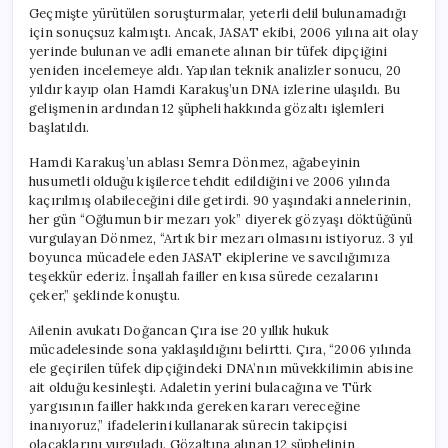
Geçmişte yürütülen soruşturmalar, yeterli delil bulunamadığı
için sonuçsuz kalmıştı. Ancak, JASAT ekibi, 2006 yılına ait olay
yerinde bulunan ve adli emanete alınan bir tüfek dipçiğini
yeniden incelemeye aldı. Yapılan teknik analizler sonucu, 20
yıldır kayıp olan Hamdi Karakuş’un DNA izlerine ulaşıldı. Bu
gelişmenin ardından 12 şüpheli hakkında gözaltı işlemleri
başlatıldı.
Hamdi Karakuş’un ablası Semra Dönmez, ağabeyinin
husumetli olduğu kişilerce tehdit edildiğini ve 2006 yılında
kaçırılmış olabileceğini dile getirdi. 90 yaşındaki annelerinin,
her gün “Oğlumun bir mezarı yok” diyerek gözyaşı döktüğünü
vurgulayan Dönmez, “Artık bir mezarı olmasını istiyoruz. 3 yıl
boyunca mücadele eden JASAT ekiplerine ve savcılığımıza
teşekkür ederiz. İnşallah failler en kısa sürede cezalarını
çeker,” şeklinde konuştu.
Ailenin avukatı Doğancan Çıra ise 20 yıllık hukuk
mücadelesinde sona yaklaşıldığını belirtti. Çıra, “2006 yılında
ele geçirilen tüfek dipçiğindeki DNA’nın müvekkilimin abisine
ait olduğu kesinleşti. Adaletin yerini bulacağına ve Türk
yargısının failler hakkında gereken kararı vereceğine
inanıyoruz,” ifadelerini kullanarak sürecin takipçisi
olacaklarını vurguladı. Gözaltına alınan 12 şüphelinin