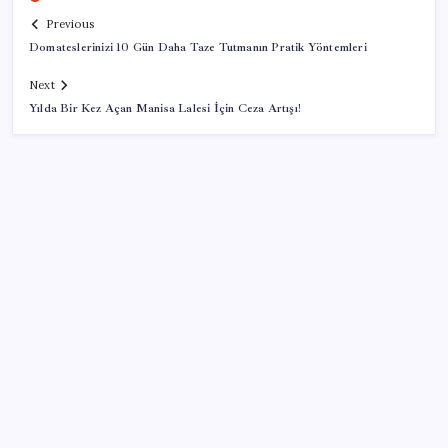
Previous
Domateslerinizi 10 Gün Daha Taze Tutmanın Pratik Yöntemleri
Next
Yılda Bir Kez Açan Manisa Lalesi İçin Ceza Artışı!
SON YAZILAR
Katlanabilir telefonda incelik yarışı kızıştı: HONOR
Magic V6 Türkiye’de
Huawei Mate 80 için 16GB RAM ve 1TB Model