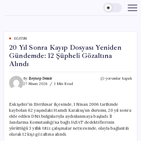
Skip
to
content
EĞITIM
20 Yıl Sonra Kayıp Dosyası Yeniden
Gündemde: 12 Şüpheli Gözaltına
Alındı
20
By
Zeynep Demir
yorumlar kapalı
Yıl
27 Nisan 2026
1 Min Read
Sonra
Kayıp
Dosyası
Eskişehir’in Sivrihisar ilçesinde, 1 Nisan 2006 tarihinde
Yeniden
kaybolan 62 yaşındaki Hamdi Karakuş’un durumu, 20 yıl sonra
Gündemde:
12
elde edilen DNA bulgularıyla aydınlanmaya başladı. İl
Şüpheli
Jandarma Komutanlığı’na bağlı JASAT dedektiflerinin
Gözaltına
yürüttüğü 3 yıllık titiz çalışmalar neticesinde, olayla bağlantılı
Alındı
olarak 12 kişi gözaltına alındı.
için