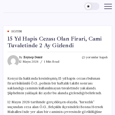
Skip
to
content
EĞITIM
15 Yıl Hapis Cezası Olan Firari, Cami
Tuvaletinde 2 Ay Gizlendi
15
By
Zeynep Demir
yorumlar kapalı
Yıl
12 Mayıs 2026
1 Min Read
Hapis
Cezası
Olan
Konya’da hakkında kesinleşmiş 15 yıl hapis cezası bulunan
Firari,
firari hükümlü Ö.G., polisin bir haftalık takibi sonrası
Cami
Tuvaletinde
saklandığı caminin kullanılmayan tuvaletinde yakalandı.
2
Şüphelinin yaklaşık iki aydır bu alanda gizlendiği belirlendi.
Ay
Gizlendi
12 Mayıs 2026 tarihinde gerçekleşen olayda, “hırsızlık”
için
suçundan ceza alan Ö.G., Selçuklu ilçesindeki Bosna Hersek
Mahallesi’nde yer alan bir caminin çevresinde görüldüğüne