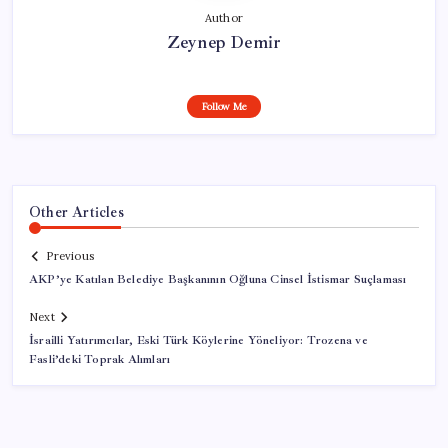
Author
Zeynep Demir
Follow Me
Other Articles
Previous
AKP’ye Katılan Belediye Başkanının Oğluna Cinsel İstismar Suçlaması
Next
İsrailli Yatırımcılar, Eski Türk Köylerine Yöneliyor: Trozena ve
Fasli’deki Toprak Alımları