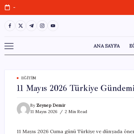
Skip
-
to
content
https://www.facebook.com/
https://twitter.com/
https://t.me/
https://www.instagram.com/
https://youtube.com/
ANA SAYFA
E
EĞITIM
11 Mayıs 2026 Türkiye Gündem
By
Zeynep Demir
11 Mayıs 2026
2 Min Read
11 Mayıs 2026 Cuma günü Türkiye ve dünyada öneml