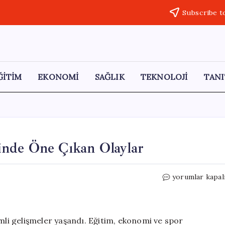
Subscribe t
ĞİTİM
EKONOMİ
SAĞLIK
TEKNOLOJİ
TANI
inde Öne Çıkan Olaylar
11
yorumlar kapal
Mayıs
2026
Türkiye
Gündeminde
i gelişmeler yaşandı. Eğitim, ekonomi ve spor