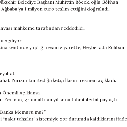
yükşehir Belediye Başkanı Muhittin Böcek, oğlu Gökhan
 Ağbaba’ya 1 milyon euro teslim ettiğini doğruladı.
n davası mahkeme tarafından reddedildi.
u Açılıyor
ina kentinde yaptığı resmi ziyarette, Heybeliada Ruhban
Seyahat
at Turizm Limited Şirketi, iflasını resmen açıkladı.
n Önemli Açıklama
t Ferman, gram altının yıl sonu tahminlerini paylaştı.
iz, Banka Memuru mu?”
“nakit tahsilat” sistemiyle zor durumda kaldıklarını ifad