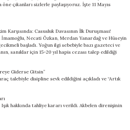
Öne
öne çıkanları sizlerle paylaşıyoruz. İşte 11 Mayıs
Çıkan
Olaylar
için
 Karşısında: Casusluk Davasının İlk Duruşması!
rem İmamoğlu, Necati Özkan, Merdan Yanardağ ve Hüseyin
ecikmeli başladı. Yoğun ilgi sebebiyle bazı gazeteci ve
ın, sanıklar için 15-20 yıl hapis cezası talep edildiği
reye Giderse Gitsin”
ç talebiyle disipline sevk edildiğini açıkladı ve “Artık
arı
ık hakkında tahliye kararı verildi. Akbelen direnişinin