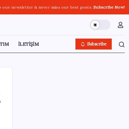
o our newsletter & never miss our best posts.
Subscribe Now!
TIM
İLETİŞİM
Subscribe
ı
SON YAZILAR
Airbnb, ürün geliştirme süreçlerinde yapay
zekayı kullanıyor