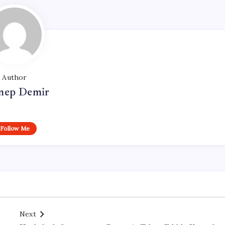
Author
nep Demir
Follow Me
Next