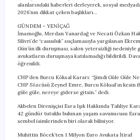
alanlarındaki haberleri derleyerek, sosyal medyada 
2026’nın dikkat çeken başlıkları…
GÜNDEM – YENİÇAĞ
İmamoğlu, Merdan Yanardağ ve Necati Özkan Hakim
Silivri’de “casusluk” suçlamasıyla yargılanan Ek
Gün’ün ilk duruşması, salon yetersizliği nedeniyle g
avukatların duruşmaya katılamadığı bildirildi. Davan
öğrenildi.
CHP’den Burcu Köksal Kararı: “Şimdi Güle Güle Ne
CHP Sözcüsü Zeynel Emre, Burcu Köksal’ın kesin ihra
güle güle, nereye giderse gitsin.” dedi.
Akbelen Direnişçisi Esra Işık Hakkında Tahliye Kar
42 gündür tutuklu bulunan yaşam savunucusu Esra Iş
sembol isimlerinden biri olarak biliniyor.
Muhittin Böcek’ten 1 Milyon Euro Avukata İtiraf