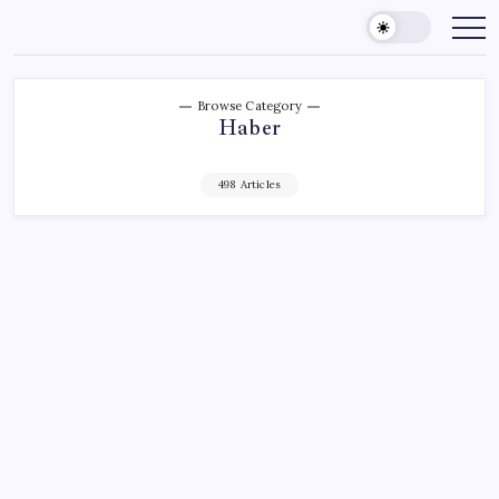
Skip
to
content
Browse Category
Haber
498 Articles